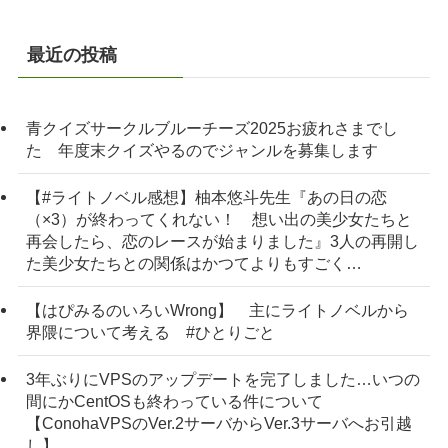
最近の投稿
青クイズサークルブルーチーズ2025お疲れさまでし
た 年度末クイズやるのでジャンルを募集します
【#ライトノベル感想】柚本悠斗先生『あの日の恋
（×3）が終わってくれない！ 想い出の美少女たちと
再会したら、恋のレースが始まりました』3人の再開し
た美少女たちとの関係はかつてよりもすごく…
【はぴみるのいろいWrong】 主にライトノベルから
界隈について考える #ひとりごと
3年ぶりにVPSのアップデートを完了しました…いつの
間にかCentOSも終わっている件について
【ConohaVPSのVer.2サーバからVer.3サーバへお引越
し】