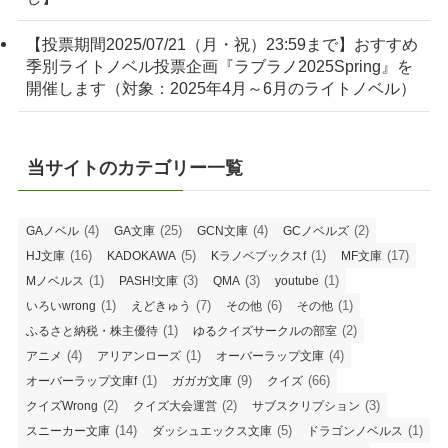
【投票期間2025/07/21（月・祝）23:59まで】おすすめ
季別ライトノベル投票企画『ラブラノ2025Spring』を
開催します（対象：2025年4月～6月のライトノベル）
当サイトのカテゴリー一覧
(4)
(25)
(4)
(2)
GAノベル
GA文庫
GCN文庫
GCノベルズ
(16)
(5)
(1)
(17)
HJ文庫
KADOKAWA
Kラノベブックスf
MF文庫
(1)
(3)
(3)
(1)
Mノベルス
PASH!文庫
QMA
youtube
(1)
(7)
(6)
(1)
いろいwrong
えどきゅう
その他
その他
(1)
(2)
ふるさと納税・株主優待
ゆるクイズサークルの部室
(4)
(1)
(4)
アニメ
アリアンローズ
オーバーラップ文庫
(1)
(9)
(66)
オーバーラップ文庫f
ガガガ文庫
クイズ
(2)
(2)
(3)
クイズWrong
クイズ大会運営
サブスクリプション
(14)
(5)
(1)
スニーカー文庫
ダッシュエックス文庫
ドラゴンノベルス