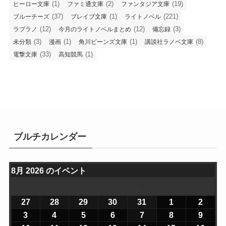
(1)
(2)
(19)
ヒーロー文庫
ファミ通文庫
ファンタジア文庫
(37)
(1)
(221)
ブルーチーズ
ブレイブ文庫
ライトノベル
(12)
(12)
(3)
ラブラノ
今月のライトノベルまとめ
備忘録
(3)
(1)
(1)
(8)
未分類
漫画
角川ビーンズ文庫
講談社ラノベ文庫
(33)
(1)
電撃文庫
高知競馬
ブルチカレンダー
8月 2026 のイベント
月
月
火
火
水
水
木
木
金
金
土
土
日
日
曜
曜
曜
曜
曜
曜
曜
27
2
28
2
29
2
30
2
31
2
1
2
2
2
日
日
日
日
日
日
日
0
0
0
0
0
0
0
3
2
4
2
5
2
6
2
7
2
8
2
9
2