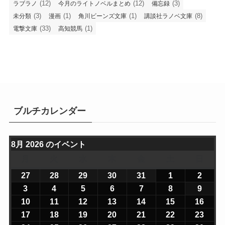
(12)
(12)
(3)
ラブラノ
今月のライトノベルまとめ
備忘録
(3)
(1)
(1)
(8)
未分類
漫画
角川ビーンズ文庫
講談社ラノベ文庫
(33)
(1)
電撃文庫
高知競馬
ブルチカレンダー
8月 2026 のイベント
月
月
火
火
水
水
木
木
金
金
土
土
日
日
曜
曜
曜
曜
曜
曜
曜
27
2
28
2
29
2
30
2
31
2
1
2
2
2
日
日
日
日
日
日
日
0
0
0
0
0
0
0
3
2
4
2
5
2
6
2
7
2
8
2
9
2
2
2
2
2
2
2
2
0
0
0
0
0
0
0
10
2
11
2
12
2
13
2
14
2
15
2
16
2
6
6
6
6
6
6
6
2
2
2
2
2
2
2
0
0
0
0
0
0
0
17
2
18
2
19
2
20
2
21
2
22
2
23
2