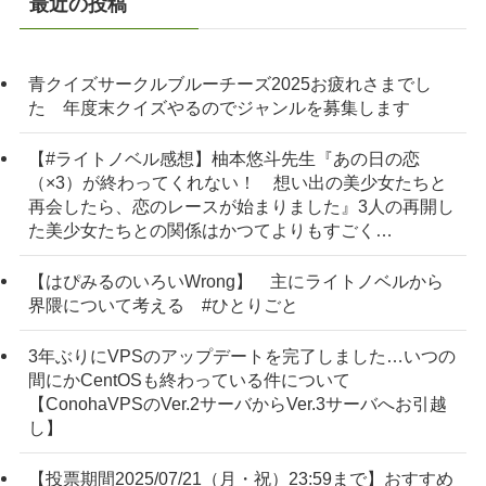
最近の投稿
青クイズサークルブルーチーズ2025お疲れさまでし
た 年度末クイズやるのでジャンルを募集します
【#ライトノベル感想】柚本悠斗先生『あの日の恋
（×3）が終わってくれない！ 想い出の美少女たちと
再会したら、恋のレースが始まりました』3人の再開し
た美少女たちとの関係はかつてよりもすごく…
【はぴみるのいろいWrong】 主にライトノベルから
界隈について考える #ひとりごと
3年ぶりにVPSのアップデートを完了しました…いつの
間にかCentOSも終わっている件について
【ConohaVPSのVer.2サーバからVer.3サーバへお引越
し】
【投票期間2025/07/21（月・祝）23:59まで】おすすめ