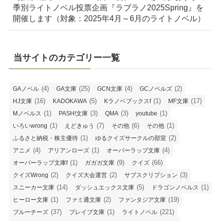
季別ライトノベル投票企画『ラブラノ2025Spring』を
開催します（対象：2025年4月～6月のライトノベル）
当サイトのカテゴリー一覧
(4)
(25)
(4)
(2)
GAノベル
GA文庫
GCN文庫
GCノベルズ
(16)
(5)
(1)
(17)
HJ文庫
KADOKAWA
Kラノベブックスf
MF文庫
(1)
(3)
(3)
(1)
Mノベルス
PASH!文庫
QMA
youtube
(1)
(7)
(6)
(1)
いろいwrong
えどきゅう
その他
その他
(1)
(2)
ふるさと納税・株主優待
ゆるクイズサークルの部室
(4)
(1)
(4)
アニメ
アリアンローズ
オーバーラップ文庫
(1)
(9)
(66)
オーバーラップ文庫f
ガガガ文庫
クイズ
(2)
(2)
(3)
クイズWrong
クイズ大会運営
サブスクリプション
(14)
(5)
(1)
スニーカー文庫
ダッシュエックス文庫
ドラゴンノベルス
(1)
(2)
(19)
ヒーロー文庫
ファミ通文庫
ファンタジア文庫
(37)
(1)
(221)
ブルーチーズ
ブレイブ文庫
ライトノベル