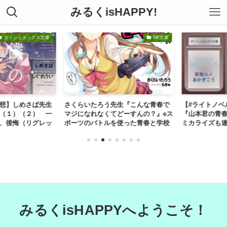
みるくisHAPPY!
ダッシュエックス文庫
MF文庫
想】しめさば先生
さくらいたろう先生『こんな青春で
【#ライトノベ
（１）（２） 一
マジになれなくてどーすんの？』eス
『山本君の青春リ
、後悔（リグレッ
ポーツのバトルを使った青春と学校
ミカライズも連
...
での青春が混...
姿が原因で周りから
みるくisHAPPYへようこそ！