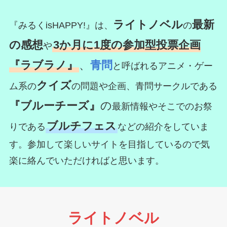
ライトノベル
最新
『みるくisHAPPY!』は、
の
の感想
3か月に1度の参加型投票企画
や
『ラブラノ』
、
青問
と呼ばれるアニメ・ゲー
クイズ
ム系の
の問題や企画、青問サークルである
『ブルーチーズ』
の
最新情報やそこでのお祭
ブルチフェス
りである
などの紹介をしていま
す。参加して楽しいサイトを目指しているので気
楽に絡んでいただければと思います。
ライトノベル