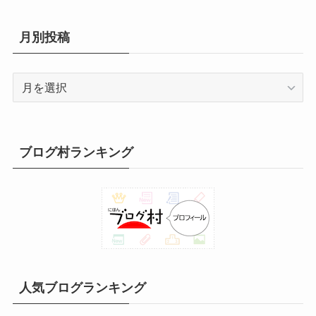
日
日
日
日
日
日
日
ゴ
1
日
日
日
日
日
日
リ
日
月別投稿
ー
月
別
投
稿
ブログ村ランキング
人気ブログランキング