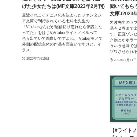
げた少女たちは(MF文庫2023年2月刊)
聞いてもらう
文庫J2023
最近それこそアニメ化も決まったファンタジ
ア文庫で刊行されている七斗七先生の
岩波先生のラ
『VTuberなんだが配信切り忘れたら伝説にな
品も２巻まで
ってた』をはじめVtuberライトノベルって
す。正直ゾン
色々出ていて面白いですよね。 Vtuberモノで
ク物とかホラ
外側の配信主体の作品も面白いですけど、イ
ういう意味で
ラス...
ゾワさせられる
2023年7月15日
2023年7月11日
【#ライト