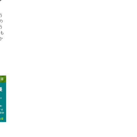
う
の
う
品も
か
文庫