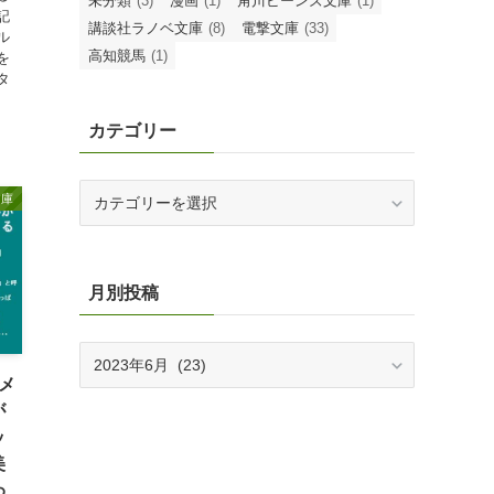
未分類
(3)
漫画
(1)
角川ビーンズ文庫
(1)
記
講談社ラノベ文庫
(8)
電撃文庫
(33)
ル
高知競馬
(1)
を
タ
カテゴリー
カ
文庫
テ
ゴ
リ
ー
月別投稿
月
別
メ
投
が
稿
ッ
美
わ