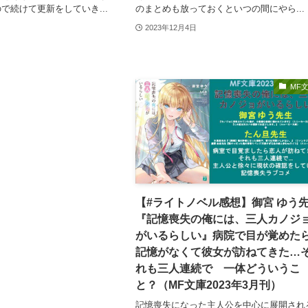
で続けて更新をしていき...
のまとめも放っておくといつの間にやら...
2023年12月4日
MF
【#ライトノベル感想】御宮 ゆう
『記憶喪失の俺には、三人カノジ
がいるらしい』病院で目が覚めた
記憶がなくて彼女が訪ねてきた…
れも三人連続で 一体どういうこ
と？（MF文庫2023年3月刊）
記憶喪失になった主人公を中心に展開され