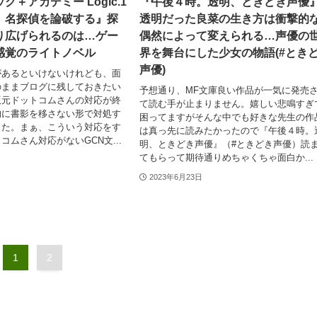
＋アカデミー Logic.1
『午後４時。透明、ときどき声優
、名探偵を論破する』探
透明だった良菜の生き方は衝撃的
り広げられるのは…ゲー
偶然によって変えられる…声優の
感覚のライトノベル
界を舞台にした少女の物語(#とき
声優)
があるといけないけれども、面
のままブログに残しておきたい
予想通り、MF文庫良い作品が一気に発売
版元ドットコムさんの対応が終
て読む手が止まりません。嬉しい悲鳴すぎ
的に書影を移さない形で対処す
困ってますがそんな中でも好きな先生の作
した。まぁ、こういう対応をす
は真っ先に読みたかったので『午後４時。
コムさん対応がないGCN文...
明、ときどき声優』（#ときどき声優）読
てもらって期待通りめちゃくちゃ面白か...
2023年6月23日
1
2