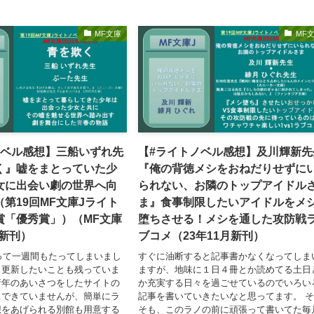
MF文庫
MF
ノベル感想】三船いずれ先
【#ライトノベル感想】及川輝新先
く』嘘をまとっていた少
『俺の背徳メシをおねだりせずに
女に出会い劇の世界へ向
られない、お隣のトップアイドル
第19回MF文庫Jライト
ま』食事制限したいアイドルをメ
賞「優秀賞」）（MF文庫
堕ちさせる！メシを通した攻防戦
月新刊）
ブコメ（23年11月新刊）
まって一週間もたってしまいまし
すぐに油断すると記事書かなくなってしま
と更新したいことも残っていま
ますが、地味に１日４冊とか読めてる土日
新年のあいさつをしたサイトの
か充実する日々を過ごせているのでいろい
もできていませんが、簡単にラ
記事を書いていきたいなと思ってます。 
想をあげられる別館も用意する
そも、このラノの前に頑張って書いてた毎