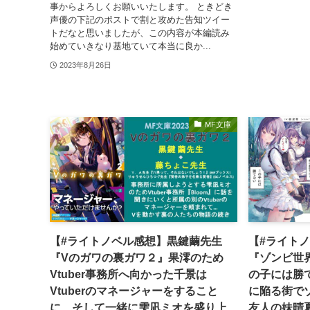
事からよろしくお願いいたします。 ときどき
声優の下記のポストで割と攻めた告知ツイー
トだなと思いましたが、この内容が本編読み
始めていきなり基地ていて本当に良か...
2023年8月26日
MF文庫
【#ライトノベル感想】黒鍵繭先生
【#ライト
『Vのガワの裏ガワ２』果澪のため
『ゾンビ世
Vtuber事務所へ向かった千景は
の子には勝
Vtuberのマネージャーをすること
に陥る街で
に…そして一緒に雫凪ミオを盛り上
友人の妹晴