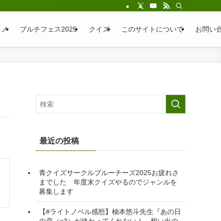
ラノ
ブルチフェス2025
クイズ
このサイトについて
お問い
最近の投稿
青クイズサークルブルーチーズ2025お疲れさ
までした 年度末クイズやるのでジャンルを
募集します
【#ライトノベル感想】柚本悠斗先生『あの日
の恋（×3）が終わってくれない！ 想い出の