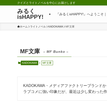
クイズとライトノベルを中心にお届けします
みるく
『みるくisHAPPY!』へようこ
isHAPPY!
ホーム
ライトノベル
KADOKAWA
MF文庫
MF文庫
– MF Bunko –
KADOKAWA
MF文庫
KADOKAWA・メディアファクトリーブランド
ラブコメに強い印象だが、最近は少し変わった