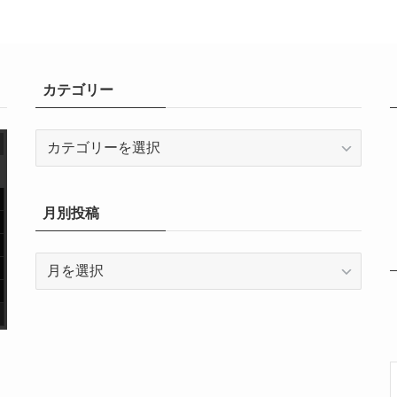
カテゴリー
カ
テ
日
ゴ
曜
リ
月別投稿
日
ー
月
別
投
稿
年
年
月
年