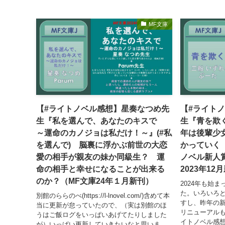
MF文庫
【#ライトノベル感想】星奏なつめ先
【#ライト
生『私を選んで、あなたのキスで
生『青を欺
～運命のカノジョは私だけ！～』(#私
年は後輩少
を選んで) 脳裏に浮かぶ前世の大恋
かっていく（
愛の相手が親友の妹か同級生？ 運
ノベル新人
命の相手と幸せになることが出来る
2023年12
のか？（MF文庫24年１月新刊）
2024年も始
た。いろいろ
別館のららのべ(https://l-lnovel.com/)含めて本
すし、昨年の
当に更新が怠っていたので、（実は別館のほ
リニューアル
うはご飯ログをいっぱいあげてたりしました
イトノベル感
が）いっぱい更新していきたいなと思いま