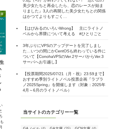
美少女たちと再会したら、恋のレースが始ま
りました』3人の再開した美少女たちとの関係
文庫
はかつてよりもすごく…
【はぴみるのいろいWrong】 主にライトノ
ベルから界隈について考える #ひとりごと
3年ぶりにVPSのアップデートを完了しまし
た…いつの間にかCentOSも終わっている件に
ついて【ConohaVPSのVer.2サーバからVer.3
サーバへお引越し】
生
い
【投票期間2025/07/21（月・祝）23:59まで】
さ
おすすめ季別ライトノベル投票企画『ラブラ
シ
ノ2025Spring』を開催します（対象：2025年
ラ
4月～6月のライトノベル）
い
と
当サイトのカテゴリー一覧
ろ
そも
月
GAノベル
(4)
GA文庫
(25)
GCN文庫
(4)