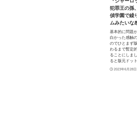
『シャーロック
犯罪王の孫
偵学園で繰
ムみたいな
基本的に問題
白かった感触
のでひとまず
わるまで暫定
ることにしま
ると版元ドット
2023年6月28日