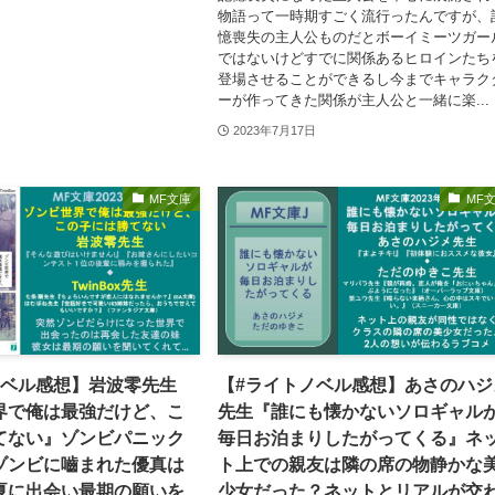
物語って一時期すごく流行ったんですが、
憶喪失の主人公ものだとボーイミーツガー
ではないけどすでに関係あるヒロインたち
登場させることができるし今までキャラク
ーが作ってきた関係が主人公と一緒に楽...
2023年7月17日
MF文庫
MF
ノベル感想】岩波零先生
【#ライトノベル感想】あさのハジ
界で俺は最強だけど、こ
先生『誰にも懐かないソロギャル
てない』ゾンビパニック
毎日お泊まりしたがってくる』ネ
ゾンビに嚙まれた優真は
ト上での親友は隣の席の物静かな
夏に出会い最期の願いを
少女だった？ネットとリアルが交