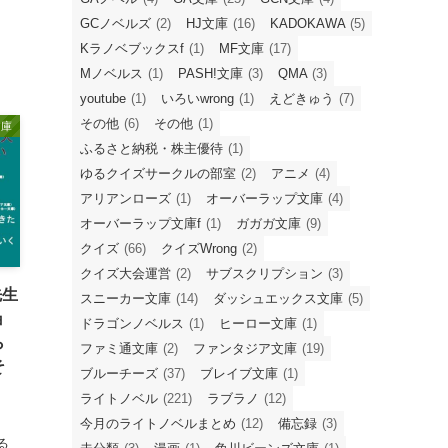
GCノベルズ
(2)
HJ文庫
(16)
KADOKAWA
(5)
Kラノベブックスf
(1)
MF文庫
(17)
Mノベルス
(1)
PASH!文庫
(3)
QMA
(3)
youtube
(1)
いろいwrong
(1)
えどきゅう
(7)
その他
(6)
その他
(1)
文庫
ふるさと納税・株主優待
(1)
ゆるクイズサークルの部室
(2)
アニメ
(4)
アリアンローズ
(1)
オーバーラップ文庫
(4)
オーバーラップ文庫f
(1)
ガガガ文庫
(9)
クイズ
(66)
クイズWrong
(2)
クイズ大会運営
(2)
サブスクリプション
(3)
先生
スニーカー文庫
(14)
ダッシュエックス文庫
(5)
ョ
ドラゴンノベルス
(1)
ヒーロー文庫
(1)
ら
ファミ通文庫
(2)
ファンタジア文庫
(19)
そ
ブルーチーズ
(37)
ブレイブ文庫
(1)
ライトノベル
(221)
ラブラノ
(12)
今月のライトノベルまとめ
(12)
備忘録
(3)
る