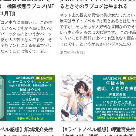
 極限状態ラブコメ(MF
るときそのラブコメは生まれる
年1月刊)
ネット上の親友が異性の美少女だったとい
展開はライトノベルでは割とあるとは思う
ブコメ本当に面白いし、この作
ですが、そもそもが大好物な展開なのでそ
出ているんですが本当に良いで
いう本が増えるのは大歓迎です。 この作
ビパニックものというかパニッ
そういった作品群と比べても遜色なく面白
ー物が大の苦手なんですが、そ
ったです。というかあさのハジメ先生の...
は全然ゾンビによる脅威でゾワ
なんてことは無くて、岩...
2023年7月2日
MF文庫
MF
ノベル感想】紙城境介先生
【#ライトノベル感想】岬鷺宮先生