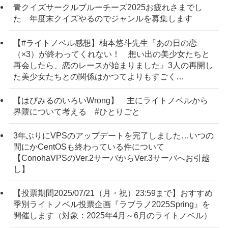
青クイズサークルブルーチーズ2025お疲れさまでし
た 年度末クイズやるのでジャンルを募集します
【#ライトノベル感想】柚本悠斗先生『あの日の恋
（×3）が終わってくれない！ 想い出の美少女たちと
再会したら、恋のレースが始まりました』3人の再開し
た美少女たちとの関係はかつてよりもすごく…
【はぴみるのいろいWrong】 主にライトノベルから
界隈について考える #ひとりごと
3年ぶりにVPSのアップデートを完了しました…いつの
間にかCentOSも終わっている件について
【ConohaVPSのVer.2サーバからVer.3サーバへお引越
し】
【投票期間2025/07/21（月・祝）23:59まで】おすすめ
季別ライトノベル投票企画『ラブラノ2025Spring』を
開催します（対象：2025年4月～6月のライトノベル）