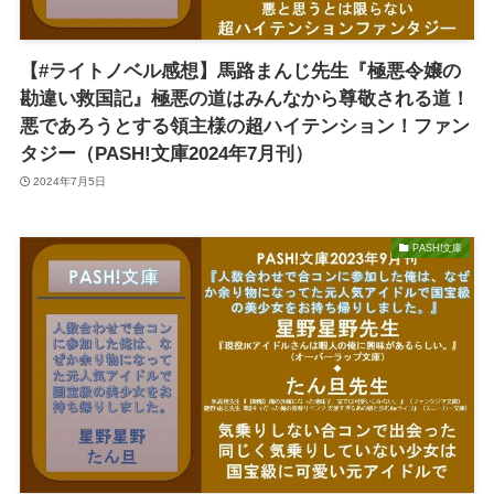
【#ライトノベル感想】馬路まんじ先生『極悪令嬢の
勘違い救国記』極悪の道はみんなから尊敬される道！
悪であろうとする領主様の超ハイテンション！ファン
タジー（PASH!文庫2024年7月刊）
2024年7月5日
PASH!文庫