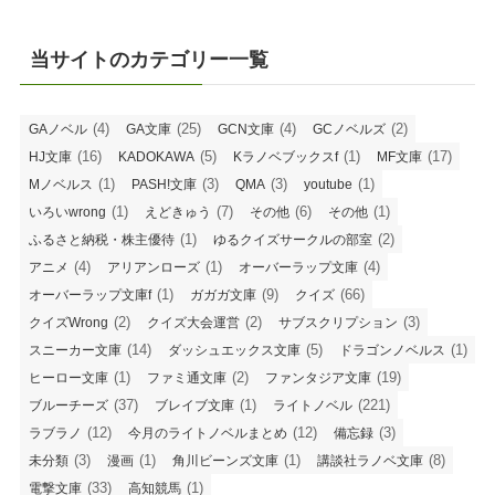
当サイトのカテゴリー一覧
(4)
(25)
(4)
(2)
GAノベル
GA文庫
GCN文庫
GCノベルズ
(16)
(5)
(1)
(17)
HJ文庫
KADOKAWA
Kラノベブックスf
MF文庫
(1)
(3)
(3)
(1)
Mノベルス
PASH!文庫
QMA
youtube
(1)
(7)
(6)
(1)
いろいwrong
えどきゅう
その他
その他
(1)
(2)
ふるさと納税・株主優待
ゆるクイズサークルの部室
(4)
(1)
(4)
アニメ
アリアンローズ
オーバーラップ文庫
(1)
(9)
(66)
オーバーラップ文庫f
ガガガ文庫
クイズ
(2)
(2)
(3)
クイズWrong
クイズ大会運営
サブスクリプション
(14)
(5)
(1)
スニーカー文庫
ダッシュエックス文庫
ドラゴンノベルス
(1)
(2)
(19)
ヒーロー文庫
ファミ通文庫
ファンタジア文庫
(37)
(1)
(221)
ブルーチーズ
ブレイブ文庫
ライトノベル
(12)
(12)
(3)
ラブラノ
今月のライトノベルまとめ
備忘録
(3)
(1)
(1)
(8)
未分類
漫画
角川ビーンズ文庫
講談社ラノベ文庫
(33)
(1)
電撃文庫
高知競馬