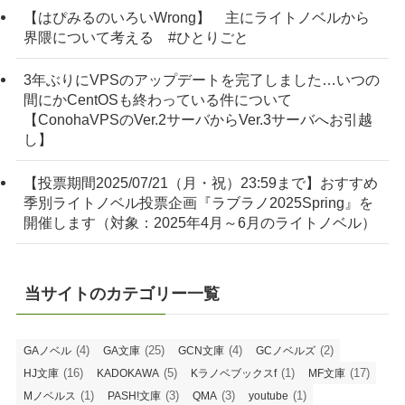
【はぴみるのいろいWrong】 主にライトノベルから
界隈について考える #ひとりごと
3年ぶりにVPSのアップデートを完了しました…いつの
間にかCentOSも終わっている件について
【ConohaVPSのVer.2サーバからVer.3サーバへお引越
し】
【投票期間2025/07/21（月・祝）23:59まで】おすすめ
季別ライトノベル投票企画『ラブラノ2025Spring』を
開催します（対象：2025年4月～6月のライトノベル）
当サイトのカテゴリー一覧
(4)
(25)
(4)
(2)
GAノベル
GA文庫
GCN文庫
GCノベルズ
(16)
(5)
(1)
(17)
HJ文庫
KADOKAWA
Kラノベブックスf
MF文庫
(1)
(3)
(3)
(1)
Mノベルス
PASH!文庫
QMA
youtube