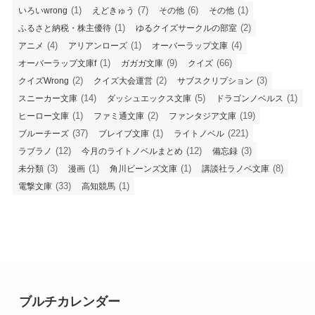
(1)
(7)
(6)
(1)
いろいwrong
えどきゅう
その他
その他
(1)
(2)
ふるさと納税・株主優待
ゆるクイズサークルの部室
(4)
(1)
(4)
アニメ
アリアンローズ
オーバーラップ文庫
(1)
(9)
(66)
オーバーラップ文庫f
ガガガ文庫
クイズ
(2)
(2)
(3)
クイズWrong
クイズ大会運営
サブスクリプション
(14)
(5)
(1)
スニーカー文庫
ダッシュエックス文庫
ドラゴンノベルス
(1)
(2)
(19)
ヒーロー文庫
ファミ通文庫
ファンタジア文庫
(37)
(1)
(221)
ブルーチーズ
ブレイブ文庫
ライトノベル
(12)
(12)
(3)
ラブラノ
今月のライトノベルまとめ
備忘録
(3)
(1)
(1)
(8)
未分類
漫画
角川ビーンズ文庫
講談社ラノベ文庫
(33)
(1)
電撃文庫
高知競馬
ブルチカレンダー