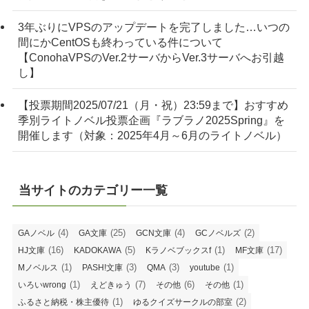
3年ぶりにVPSのアップデートを完了しました…いつの
間にかCentOSも終わっている件について
【ConohaVPSのVer.2サーバからVer.3サーバへお引越
し】
【投票期間2025/07/21（月・祝）23:59まで】おすすめ
季別ライトノベル投票企画『ラブラノ2025Spring』を
開催します（対象：2025年4月～6月のライトノベル）
当サイトのカテゴリー一覧
(4)
(25)
(4)
(2)
GAノベル
GA文庫
GCN文庫
GCノベルズ
(16)
(5)
(1)
(17)
HJ文庫
KADOKAWA
Kラノベブックスf
MF文庫
(1)
(3)
(3)
(1)
Mノベルス
PASH!文庫
QMA
youtube
(1)
(7)
(6)
(1)
いろいwrong
えどきゅう
その他
その他
(1)
(2)
ふるさと納税・株主優待
ゆるクイズサークルの部室