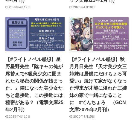
2025年4月19日
2025年4月18日
【#ライトノベル感想】星
【#ライトノベル感想】秋
野星野先生『陰キャの俺が
月月日先生『天才美少女三
席替えでS級美少女に囲ま
姉妹は居候にだけちょろ可
れたら秘密の関係が始まっ
愛い』焼けて家がなくなっ
た。』隣になった美少女た
た理来が才能に溢れた三姉
ちと急接近、この接近には
妹の家で一緒になること
秘密がある？（電撃文庫25
に #てんちょろ （GCN
年2月刊）
文庫2025年2月刊）
2025年4月16日
2025年4月15日