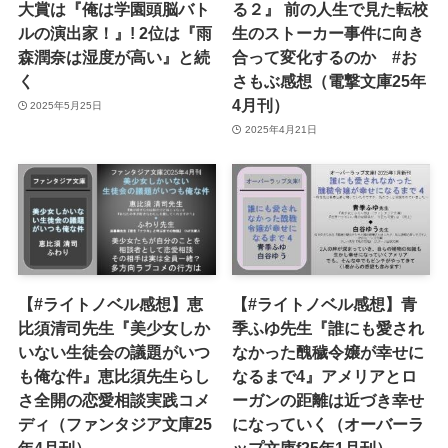
大賞は『俺は学園頭脳バト
る２』 前の人生で見た転校
ルの演出家！』! 2位は『雨
生のストーカー事件に向き
森潤奈は湿度が高い』と続
合って変化するのか #お
く
さもぶ感想（電撃文庫25年
4月刊）
2025年5月25日
2025年4月21日
【#ライトノベル感想】恵
【#ライトノベル感想】青
比須清司先生『美少女しか
季ふゆ先生『誰にも愛され
いない生徒会の議題がいつ
なかった醜穢令嬢が幸せに
も俺な件』恵比須先生らし
なるまで4』アメリアとロ
さ全開の恋愛相談実践コメ
ーガンの距離は近づき幸せ
ディ（ファンタジア文庫25
になっていく（オーバーラ
年4月刊）
ップ文庫f25年1月刊）