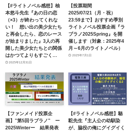
【#ライトノベル感想】柚
【投票期間
本悠斗先生『あの日の恋
2025/07/21（月・祝）
（×3）が終わってくれな
23:59まで】おすすめ季別
い！ 想い出の美少女たち
ライトノベル投票企画『ラ
と再会したら、恋のレース
ブラノ2025Spring』を開
が始まりました』3人の再
催します（対象：2025年4
開した美少女たちとの関係
月～6月のライトノベル）
はかつてよりもすごく…
2025年7月1日
2025年12月31日
【ファンメイド投票企
【#ライトノベル感想】駱
画】”第5回ラブラノ” ー
駝先生『主人公の幼馴染
2025Winterー 結果発表
が、脇役の俺にグイグイく