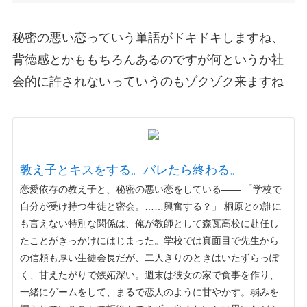
秘密の悪い恋っていう単語がドキドキしますね、
背徳感とかももちろんあるのですが何というか社
会的に許されないっていうのもゾクゾク来ますね
教え子とキスをする。バレたら終わる。
恋愛依存の教え子と、秘密の悪い恋をしている―― 「学校で
自分が受け持つ生徒と密会。……興奮する？」 桐原との誰に
も言えない特別な関係は、俺が教師として森瓦高校に赴任し
たことがきっかけにはじまった。学校では真面目で先生から
の信頼も厚い生徒会長だが、二人きりのときはいたずらっぽ
く、甘えたがりで嫉妬深い。週末は彼女の家で食事を作り、
一緒にゲームをして、まるで恋人のように甘やかす。弱みを