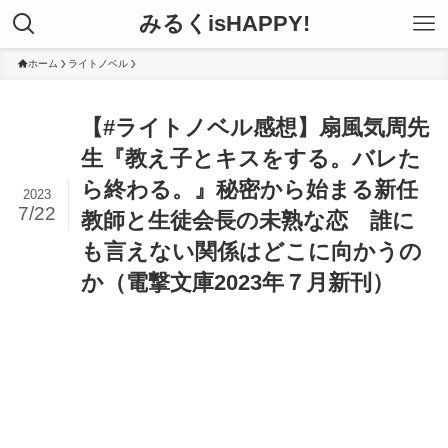
みるくisHAPPY!
ホーム
ライトノベル
【#ライトノベル感想】扇風気周先
生『教え子とキスをする。バレた
ら終わる。』秘密から始まる新任
2023
7/22
教師と生徒会長の未熟な恋 誰に
も言えない関係はどこに向かうの
か（電撃文庫2023年７月新刊）