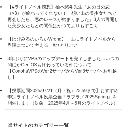
【#ライトノベル感想】柚本悠斗先生『あの日の恋
（×3）が終わってくれない！ 想い出の美少女たちと
再会したら、恋のレースが始まりました』3人の再開し
た美少女たちとの関係はかつてよりもすごく…
【はぴみるのいろいWrong】 主にライトノベルから
界隈について考える #ひとりごと
3年ぶりにVPSのアップデートを完了しました…いつの
間にかCentOSも終わっている件について
【ConohaVPSのVer.2サーバからVer.3サーバへお引越
し】
【投票期間2025/07/21（月・祝）23:59まで】おすすめ
季別ライトノベル投票企画『ラブラノ2025Spring』を
開催します（対象：2025年4月～6月のライトノベル）
当サイトのカテゴリー一覧