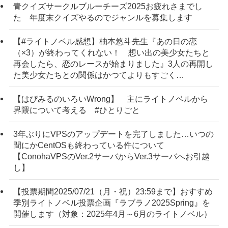
青クイズサークルブルーチーズ2025お疲れさまでし
た 年度末クイズやるのでジャンルを募集します
【#ライトノベル感想】柚本悠斗先生『あの日の恋
（×3）が終わってくれない！ 想い出の美少女たちと
再会したら、恋のレースが始まりました』3人の再開し
た美少女たちとの関係はかつてよりもすごく…
【はぴみるのいろいWrong】 主にライトノベルから
界隈について考える #ひとりごと
3年ぶりにVPSのアップデートを完了しました…いつの
間にかCentOSも終わっている件について
【ConohaVPSのVer.2サーバからVer.3サーバへお引越
し】
【投票期間2025/07/21（月・祝）23:59まで】おすすめ
季別ライトノベル投票企画『ラブラノ2025Spring』を
開催します（対象：2025年4月～6月のライトノベル）