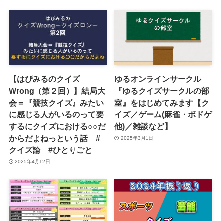
【はぴみるのクイズ
ゆるオンラインサークル
Wrong（第２回）】結局大
『ゆるクイズサークルの部
会＝『競技クイズ』みたい
室』をはじめてみます【ク
に感じる人がいるのって要
イズ／ゲーム(麻雀・ボドゲ
するにクイズにおける○○だ
他)／雑談など】
からだよねっという話 #
2025年3月1日
クイズ論 #ひとりごと
2025年4月12日