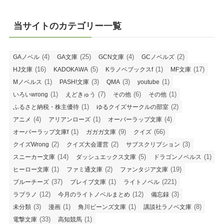
当サイトのカテゴリー一覧
(4)
(25)
(4)
(2)
GAノベル
GA文庫
GCN文庫
GCノベルズ
(16)
(5)
(1)
(17)
HJ文庫
KADOKAWA
Kラノベブックスf
MF文庫
(1)
(3)
(3)
(1)
Mノベルス
PASH!文庫
QMA
youtube
(1)
(7)
(6)
(1)
いろいwrong
えどきゅう
その他
その他
(1)
(2)
ふるさと納税・株主優待
ゆるクイズサークルの部室
(4)
(1)
(4)
アニメ
アリアンローズ
オーバーラップ文庫
(1)
(9)
(66)
オーバーラップ文庫f
ガガガ文庫
クイズ
(2)
(2)
(3)
クイズWrong
クイズ大会運営
サブスクリプション
(14)
(5)
(1)
スニーカー文庫
ダッシュエックス文庫
ドラゴンノベルス
(1)
(2)
(19)
ヒーロー文庫
ファミ通文庫
ファンタジア文庫
(37)
(1)
(221)
ブルーチーズ
ブレイブ文庫
ライトノベル
(12)
(12)
(3)
ラブラノ
今月のライトノベルまとめ
備忘録
(3)
(1)
(1)
(8)
未分類
漫画
角川ビーンズ文庫
講談社ラノベ文庫
(33)
(1)
電撃文庫
高知競馬