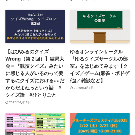
【はぴみるのクイズ
ゆるオンラインサークル
Wrong（第２回）】結局大
『ゆるクイズサークルの部
会＝『競技クイズ』みたい
室』をはじめてみます【ク
に感じる人がいるのって要
イズ／ゲーム(麻雀・ボドゲ
するにクイズにおける○○だ
他)／雑談など】
からだよねっという話 #
2025年3月1日
クイズ論 #ひとりごと
2025年4月12日