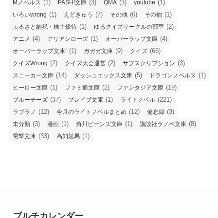
(1)
(3)
(3)
(1)
Mノベルス
PASH!文庫
QMA
youtube
(1)
(7)
(6)
(1)
いろいwrong
えどきゅう
その他
その他
(1)
(2)
ふるさと納税・株主優待
ゆるクイズサークルの部室
(4)
(1)
(4)
アニメ
アリアンローズ
オーバーラップ文庫
(1)
(9)
(66)
オーバーラップ文庫f
ガガガ文庫
クイズ
(2)
(2)
(3)
クイズWrong
クイズ大会運営
サブスクリプション
(14)
(5)
(1)
スニーカー文庫
ダッシュエックス文庫
ドラゴンノベルス
(1)
(2)
(19)
ヒーロー文庫
ファミ通文庫
ファンタジア文庫
(37)
(1)
(221)
ブルーチーズ
ブレイブ文庫
ライトノベル
(12)
(12)
(3)
ラブラノ
今月のライトノベルまとめ
備忘録
(3)
(1)
(1)
(8)
未分類
漫画
角川ビーンズ文庫
講談社ラノベ文庫
(33)
(1)
電撃文庫
高知競馬
ブルチカレンダー