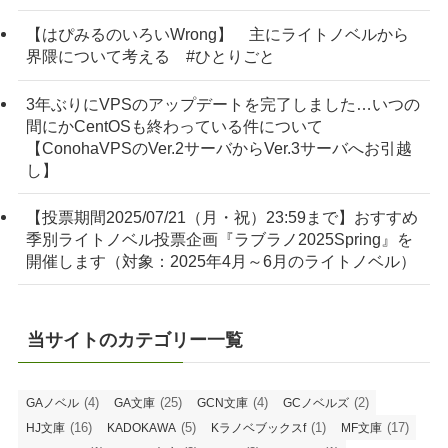
【はぴみるのいろいWrong】 主にライトノベルから
界隈について考える #ひとりごと
3年ぶりにVPSのアップデートを完了しました…いつの
間にかCentOSも終わっている件について
【ConohaVPSのVer.2サーバからVer.3サーバへお引越
し】
【投票期間2025/07/21（月・祝）23:59まで】おすすめ
季別ライトノベル投票企画『ラブラノ2025Spring』を
開催します（対象：2025年4月～6月のライトノベル）
当サイトのカテゴリー一覧
(4)
(25)
(4)
(2)
GAノベル
GA文庫
GCN文庫
GCノベルズ
(16)
(5)
(1)
(17)
HJ文庫
KADOKAWA
Kラノベブックスf
MF文庫