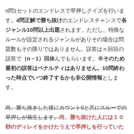
n問1セットのエンドレスで早押しクイズを行いま
す。
4問正解で勝ち抜け
のエンドレスチャンスで
各
ジャンル10問以上出題
されます。ただし、特殊な
ルールが設定されるジャンルがありその場合は問
題数もその限りではありません。誤答はｎ回目の
誤答で
（n－1）回休
んでもらいます。
※そのため
最初の誤答はペナルティはありません。10問終わ
った時点でいつ終了するかも非公開情報
としま
す。
尚、勝ち抜きした後にカウント0と共にスルーでの
早押しが発生します。
尚、勝ち抜けた人には１０
秒のディレイをかけたうえで早押しを行っていた