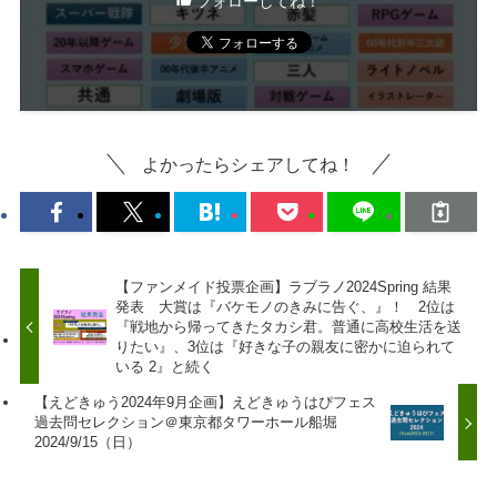
フォローしてね！
よかったらシェアしてね！
【ファンメイド投票企画】ラブラノ2024Spring 結果
発表 大賞は『バケモノのきみに告ぐ、』！ 2位は
『戦地から帰ってきたタカシ君。普通に高校生活を送
りたい』、3位は『好きな子の親友に密かに迫られて
いる 2』と続く
【えどきゅう2024年9月企画】えどきゅうはぴフェス
過去問セレクション＠東京都タワーホール船堀
2024/9/15（日）