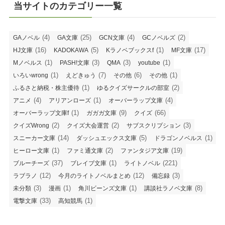
当サイトのカテゴリー一覧
(4)
(25)
(4)
(2)
GAノベル
GA文庫
GCN文庫
GCノベルズ
(16)
(5)
(1)
(17)
HJ文庫
KADOKAWA
Kラノベブックスf
MF文庫
(1)
(3)
(3)
(1)
Mノベルス
PASH!文庫
QMA
youtube
(1)
(7)
(6)
(1)
いろいwrong
えどきゅう
その他
その他
(1)
(2)
ふるさと納税・株主優待
ゆるクイズサークルの部室
(4)
(1)
(4)
アニメ
アリアンローズ
オーバーラップ文庫
(1)
(9)
(66)
オーバーラップ文庫f
ガガガ文庫
クイズ
(2)
(2)
(3)
クイズWrong
クイズ大会運営
サブスクリプション
(14)
(5)
(1)
スニーカー文庫
ダッシュエックス文庫
ドラゴンノベルス
(1)
(2)
(19)
ヒーロー文庫
ファミ通文庫
ファンタジア文庫
(37)
(1)
(221)
ブルーチーズ
ブレイブ文庫
ライトノベル
(12)
(12)
(3)
ラブラノ
今月のライトノベルまとめ
備忘録
(3)
(1)
(1)
(8)
未分類
漫画
角川ビーンズ文庫
講談社ラノベ文庫
(33)
(1)
電撃文庫
高知競馬