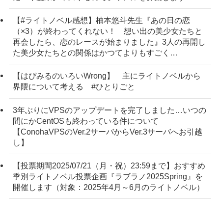
【#ライトノベル感想】柚本悠斗先生『あの日の恋
（×3）が終わってくれない！ 想い出の美少女たちと
再会したら、恋のレースが始まりました』3人の再開し
た美少女たちとの関係はかつてよりもすごく…
【はぴみるのいろいWrong】 主にライトノベルから
界隈について考える #ひとりごと
3年ぶりにVPSのアップデートを完了しました…いつの
間にかCentOSも終わっている件について
【ConohaVPSのVer.2サーバからVer.3サーバへお引越
し】
【投票期間2025/07/21（月・祝）23:59まで】おすすめ
季別ライトノベル投票企画『ラブラノ2025Spring』を
開催します（対象：2025年4月～6月のライトノベル）