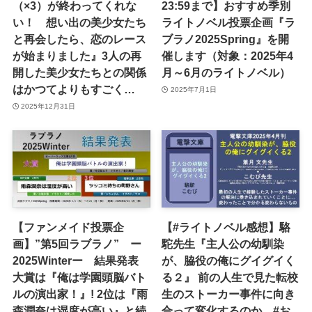
（×3）が終わってくれな
23:59まで】おすすめ季別
い！ 想い出の美少女たち
ライトノベル投票企画『ラ
と再会したら、恋のレース
ブラノ2025Spring』を開
が始まりました』3人の再
催します（対象：2025年4
開した美少女たちとの関係
月～6月のライトノベル）
はかつてよりもすごく…
2025年7月1日
2025年12月31日
【ファンメイド投票企
【#ライトノベル感想】駱
画】”第5回ラブラノ” ー
駝先生『主人公の幼馴染
2025Winterー 結果発表
が、脇役の俺にグイグイく
大賞は『俺は学園頭脳バト
る２』 前の人生で見た転校
ルの演出家！』! 2位は『雨
生のストーカー事件に向き
森潤奈は湿度が高い』と続
合って変化するのか #お