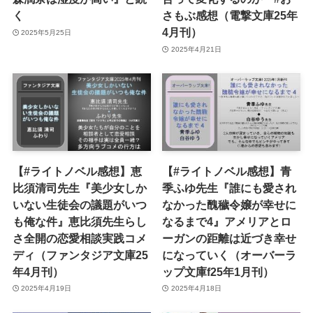
く
さもぶ感想（電撃文庫25年
4月刊）
2025年5月25日
2025年4月21日
【#ライトノベル感想】恵
【#ライトノベル感想】青
比須清司先生『美少女しか
季ふゆ先生『誰にも愛され
いない生徒会の議題がいつ
なかった醜穢令嬢が幸せに
も俺な件』恵比須先生らし
なるまで4』アメリアとロ
さ全開の恋愛相談実践コメ
ーガンの距離は近づき幸せ
ディ（ファンタジア文庫25
になっていく（オーバーラ
年4月刊）
ップ文庫f25年1月刊）
2025年4月19日
2025年4月18日