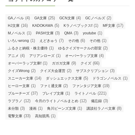
(4)
(25)
(4)
(2)
GAノベル
GA文庫
GCN文庫
GCノベルズ
(16)
(5)
(1)
(17)
HJ文庫
KADOKAWA
Kラノベブックスf
MF文庫
(1)
(3)
(3)
(1)
Mノベルス
PASH!文庫
QMA
youtube
(1)
(7)
(6)
(1)
いろいwrong
えどきゅう
その他
その他
(1)
(2)
ふるさと納税・株主優待
ゆるクイズサークルの部室
(4)
(1)
(4)
アニメ
アリアンローズ
オーバーラップ文庫
(1)
(9)
(66)
オーバーラップ文庫f
ガガガ文庫
クイズ
(2)
(2)
(3)
クイズWrong
クイズ大会運営
サブスクリプション
(14)
(5)
(1)
スニーカー文庫
ダッシュエックス文庫
ドラゴンノベルス
(1)
(2)
(19)
ヒーロー文庫
ファミ通文庫
ファンタジア文庫
(37)
(1)
(221)
ブルーチーズ
ブレイブ文庫
ライトノベル
(12)
(12)
(3)
ラブラノ
今月のライトノベルまとめ
備忘録
(3)
(1)
(1)
(8)
未分類
漫画
角川ビーンズ文庫
講談社ラノベ文庫
(33)
(1)
電撃文庫
高知競馬