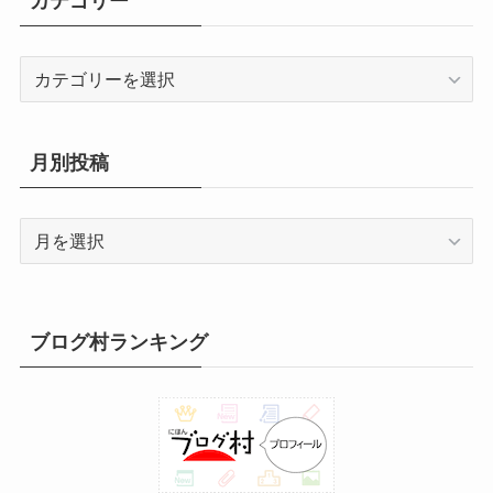
カテゴリー
日
日
日
日
日
日
日
日
日
日
日
日
1
1
1
1
1
1
1
月
月
月
月
月
月
月
8
8
8
8
8
8
8
年
年
年
年
年
年
年
0
1
2
3
4
5
6
1
1
1
2
2
2
2
月
月
月
月
月
月
月
8
9
9
9
9
9
9
日
日
日
日
日
日
日
7
8
9
0
1
2
3
2
2
2
2
2
2
3
カ
月
月
月
月
月
月
月
日
日
日
日
日
日
日
4
5
6
7
8
9
0
テ
3
1
2
3
4
5
6
日
日
日
日
日
日
日
ゴ
1
日
日
日
日
日
日
リ
日
月別投稿
ー
月
別
投
稿
ブログ村ランキング