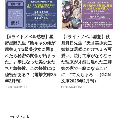
【#ライトノベル感想】星
【#ライトノベル感想】秋
野星野先生『陰キャの俺が
月月日先生『天才美少女三
席替えでS級美少女に囲ま
姉妹は居候にだけちょろ可
れたら秘密の関係が始まっ
愛い』焼けて家がなくなっ
た。』隣になった美少女た
た理来が才能に溢れた三姉
ちと急接近、この接近には
妹の家で一緒になること
秘密がある？（電撃文庫25
に #てんちょろ （GCN
年2月刊）
文庫2025年2月刊）
2025年4月16日
2025年4月15日
コメント