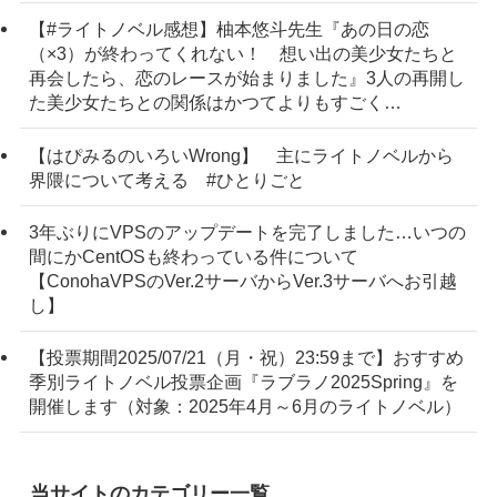
【#ライトノベル感想】柚本悠斗先生『あの日の恋
（×3）が終わってくれない！ 想い出の美少女たちと
再会したら、恋のレースが始まりました』3人の再開し
た美少女たちとの関係はかつてよりもすごく…
【はぴみるのいろいWrong】 主にライトノベルから
界隈について考える #ひとりごと
3年ぶりにVPSのアップデートを完了しました…いつの
間にかCentOSも終わっている件について
【ConohaVPSのVer.2サーバからVer.3サーバへお引越
し】
【投票期間2025/07/21（月・祝）23:59まで】おすすめ
季別ライトノベル投票企画『ラブラノ2025Spring』を
開催します（対象：2025年4月～6月のライトノベル）
当サイトのカテゴリー一覧