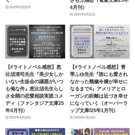
4月刊）
2025年5月25日
2025年4月21日
【#ライトノベル感想】恵
【#ライトノベル感想】青
比須清司先生『美少女しか
季ふゆ先生『誰にも愛され
いない生徒会の議題がいつ
なかった醜穢令嬢が幸せに
も俺な件』恵比須先生らし
なるまで4』アメリアとロ
さ全開の恋愛相談実践コメ
ーガンの距離は近づき幸せ
ディ（ファンタジア文庫25
になっていく（オーバーラ
年4月刊）
ップ文庫f25年1月刊）
2025年4月19日
2025年4月18日