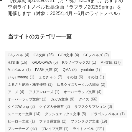
【投票期間2025/07/21（月・祝）23:59まで】おすすめ
季別ライトノベル投票企画『ラブラノ2025Spring』を
開催します（対象：2025年4月～6月のライトノベル）
当サイトのカテゴリー一覧
(4)
(25)
(4)
(2)
GAノベル
GA文庫
GCN文庫
GCノベルズ
(16)
(5)
(1)
(17)
HJ文庫
KADOKAWA
Kラノベブックスf
MF文庫
(1)
(3)
(3)
(1)
Mノベルス
PASH!文庫
QMA
youtube
(1)
(7)
(6)
(1)
いろいwrong
えどきゅう
その他
その他
(1)
(2)
ふるさと納税・株主優待
ゆるクイズサークルの部室
(4)
(1)
(4)
アニメ
アリアンローズ
オーバーラップ文庫
(1)
(9)
(66)
オーバーラップ文庫f
ガガガ文庫
クイズ
(2)
(2)
(3)
クイズWrong
クイズ大会運営
サブスクリプション
(14)
(5)
(1)
スニーカー文庫
ダッシュエックス文庫
ドラゴンノベルス
(1)
(2)
(19)
ヒーロー文庫
ファミ通文庫
ファンタジア文庫
(37)
(1)
(221)
ブルーチーズ
ブレイブ文庫
ライトノベル