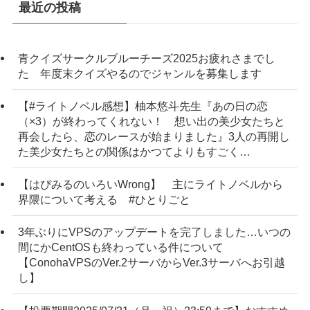
最近の投稿
青クイズサークルブルーチーズ2025お疲れさまでし
た 年度末クイズやるのでジャンルを募集します
【#ライトノベル感想】柚本悠斗先生『あの日の恋
（×3）が終わってくれない！ 想い出の美少女たちと
再会したら、恋のレースが始まりました』3人の再開し
た美少女たちとの関係はかつてよりもすごく…
【はぴみるのいろいWrong】 主にライトノベルから
界隈について考える #ひとりごと
3年ぶりにVPSのアップデートを完了しました…いつの
間にかCentOSも終わっている件について
【ConohaVPSのVer.2サーバからVer.3サーバへお引越
し】