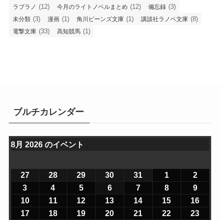
(12)
(12)
(3)
ラブラノ
今月のライトノベルまとめ
備忘録
(3)
(1)
(1)
(8)
未分類
漫画
角川ビーンズ文庫
講談社ラノベ文庫
(33)
(1)
電撃文庫
高知競馬
ブルチカレンダー
8月 2026 のイベント
月
月
火
火
水
水
木
木
金
金
土
土
日
日
曜
曜
曜
曜
曜
曜
曜
27
2
28
2
29
2
30
2
31
2
1
2
2
2
日
日
日
日
日
日
日
0
0
0
0
0
0
0
3
2
4
2
5
2
6
2
7
2
8
2
9
2
2
2
2
2
2
2
2
0
0
0
0
0
0
0
10
2
11
2
12
2
13
2
14
2
15
2
16
2
6
6
6
6
6
6
6
2
2
2
2
2
2
2
0
0
0
0
0
0
0
17
2
18
2
19
2
20
2
21
2
22
2
23
2