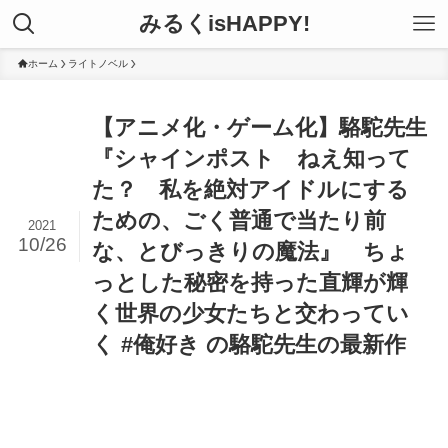
みるくisHAPPY!
ホーム
ライトノベル
【アニメ化・ゲーム化】駱駝先生
『シャインポスト ねえ知って
た？ 私を絶対アイドルにする
ための、ごく普通で当たり前
2021
10/26
な、とびっきりの魔法』 ちょ
っとした秘密を持った直輝が輝
く世界の少女たちと交わってい
く #俺好き の駱駝先生の最新作