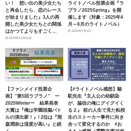
い！ 想い出の美少女たち
ライトノベル投票企画『ラ
と再会したら、恋のレース
ブラノ2025Spring』を開
が始まりました』3人の再
催します（対象：2025年4
開した美少女たちとの関係
月～6月のライトノベル）
はかつてよりもすごく…
2025年7月1日
2025年12月31日
【ファンメイド投票企
【#ライトノベル感想】駱
画】”第5回ラブラノ” ー
駝先生『主人公の幼馴染
2025Winterー 結果発表
が、脇役の俺にグイグイく
大賞は『俺は学園頭脳バト
る２』 前の人生で見た転校
ルの演出家！』! 2位は『雨
生のストーカー事件に向き
森潤奈は湿度が高い』と続
合って変化するのか #お
く
さもぶ感想（電撃文庫25年