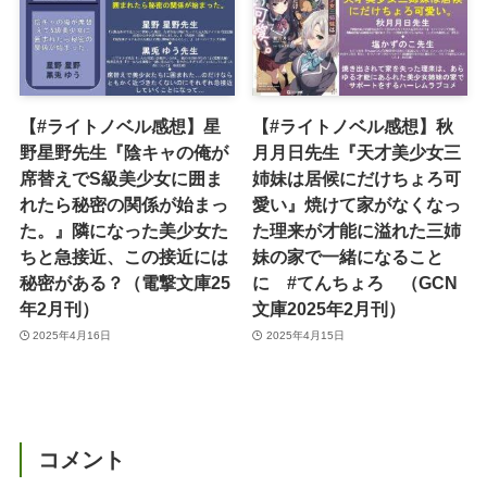
【#ライトノベル感想】星
【#ライトノベル感想】秋
野星野先生『陰キャの俺が
月月日先生『天才美少女三
席替えでS級美少女に囲ま
姉妹は居候にだけちょろ可
れたら秘密の関係が始まっ
愛い』焼けて家がなくなっ
た。』隣になった美少女た
た理来が才能に溢れた三姉
ちと急接近、この接近には
妹の家で一緒になること
秘密がある？（電撃文庫25
に #てんちょろ （GCN
年2月刊）
文庫2025年2月刊）
2025年4月16日
2025年4月15日
コメント