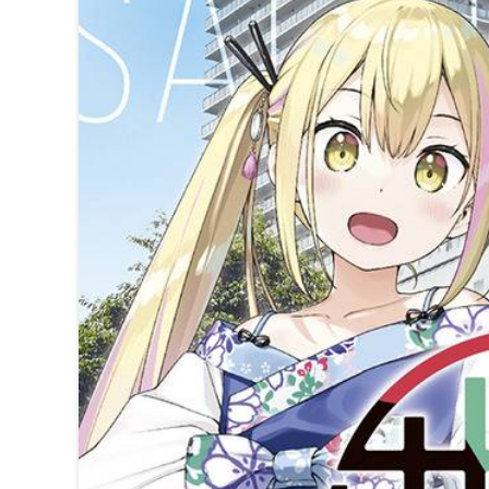
平坂読先生『変人のサラ
2021
10/19
と巻き起こす群像喜劇
2021年10月19日
ライトノベル
ガガガ文庫
当ページのリンクには広告が含まれています。