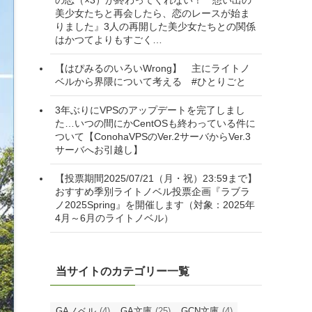
々
最近の投稿
青クイズサークルブルーチーズ2025お疲れさ
までした 年度末クイズやるのでジャンルを
募集します
【#ライトノベル感想】柚本悠斗先生『あの日
の恋（×3）が終わってくれない！ 想い出の
美少女たちと再会したら、恋のレースが始ま
りました』3人の再開した美少女たちとの関係
はかつてよりもすごく…
【はぴみるのいろいWrong】 主にライトノ
ベルから界隈について考える #ひとりごと