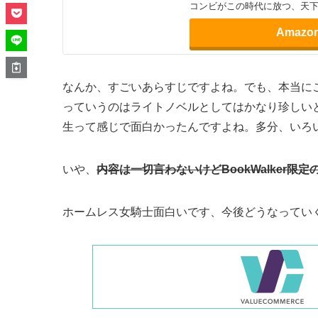
です。肩肘はらず気を抜いて見れて
とうございました。
変人のサラダボウル
異界の麒麟児、混迷の時代に笑
界の皇女サラだった。なし崩
に馴染んでいく。一方、サラ
意外と楽しい日々を送る。前
別れさせ工作員、宗教家といっ
コンビがこの時代に放つ、天下
Amazo
なんか、すごいあらすじですよね。でも、本当に