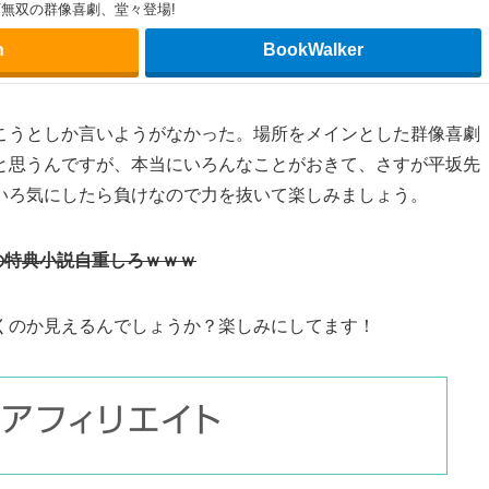
本当に見てて色々にんまりできました。ありが
顔をお届け!貧乏探偵、鏑矢惣助が尾行中に出逢ったのは、魔術を操る異世
し的にサラとの同居生活を始める惣助だが、サラはあっという間に現代日本
に続いて転移してきた女騎士リヴィアは、ホームレスに身をやつしながらも
向きにたくましく生きる二人の異世界人の姿は、惣助のほか、鬼畜弁護士、
たこの地に生きる変わり者達にも影響を与えていき――。平坂読×カントク
無双の群像喜劇、堂々登場!
n
BookWalker
こうとしか言いようがなかった。場所をメインとした群像喜劇