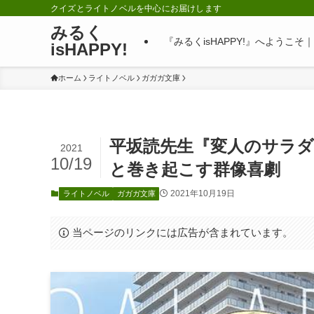
クイズとライトノベルを中心にお届けします
みるく
『みるくisHAPPY!』へようこ
isHAPPY!
ホーム
ライトノベル
ガガガ文庫