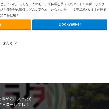
『〆切前には百合が捗る2』
庫の
も久しぶりだけどよかっ
でも人と人のつながりを物語でみるのはいいですね。この作品
しているのでニヤッとできますよ。
系ガールズラブコメディ第２弾！「もしかして仕事してたんですか？」「仕
気作家の海老原優佳理と、彼女の家で働く家出少女の白川愛結。晴れて付き
緒にお風呂で映画を見たり担当から逃げたり猫缶を食べたり断食したりと幸
を大切に思いながらも、年齢、家庭環境、そして“好き”の違いなど、二人の
落としていた。そんな二人の前に、優佳理を慕う人気アイドル声優、須原朋
結と優佳理の関係にどんな変化をもたらすのか――？平坂読×Ｕ３５が贈る
、第２弾登場！
n
BookWalker