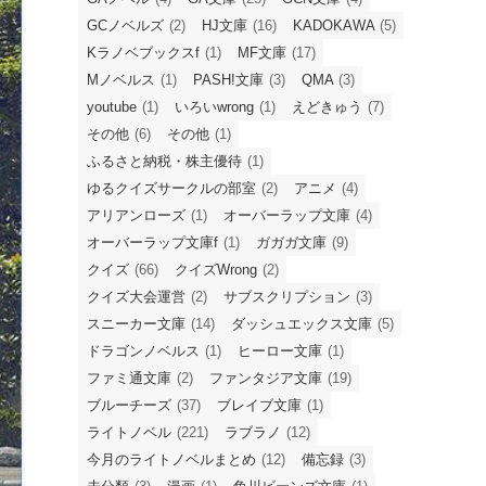
3年ぶりにVPSのアップデートを完了しまし
た…いつの間にかCentOSも終わっている件に
ついて【ConohaVPSのVer.2サーバからVer.3
サーバへお引越し】
【投票期間2025/07/21（月・祝）23:59まで】
おすすめ季別ライトノベル投票企画『ラブラ
ノ2025Spring』を開催します（対象：2025年
4月～6月のライトノベル）
当サイトのカテゴリー一覧
GAノベル
(4)
GA文庫
(25)
GCN文庫
(4)
GCノベルズ
(2)
HJ文庫
(16)
KADOKAWA
(5)
Kラノベブックスf
(1)
MF文庫
(17)
Mノベルス
(1)
PASH!文庫
(3)
QMA
(3)
youtube
(1)
いろいwrong
(1)
えどきゅう
(7)
その他
(6)
その他
(1)