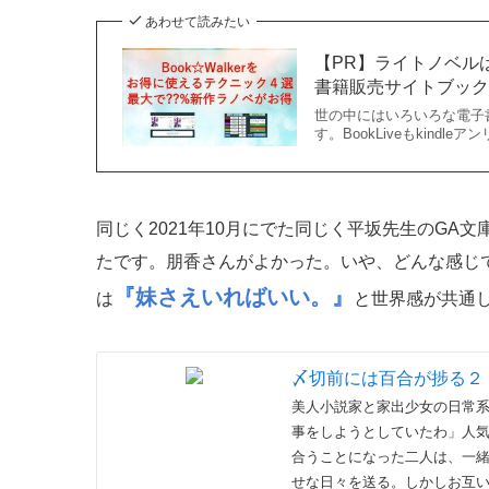
っていうのはライトノベルとしてはかなり珍しい
生って感じで面白かったんですよね。多分、いろ
いや、
内容は一切言わないけどBookWalker限
ホームレス女騎士面白いです、今後どうなってい
あわせて読みたい
【PR】ライトノベルはB
書籍販売サイトブックウ
世の中にはいろいろな電子
す。BookLiveもkindl