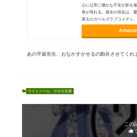
同じく2021年10月にでた同じく平坂先生のGA文
たです。朋香さんがよかった。いや、どんな感じ
『妹さえいればいい。』
は
と世界感が共通
〆切前には百合が捗る２
美人小説家と家出少女の日常
事をしようとしていたわ」人
合うことになった二人は、一
せな日々を送る。しかしお互い
心には常に微かな不安が影を
香が現れる。彼女の存在は、愛
珠玉のガールズラブコメディ
Amazo