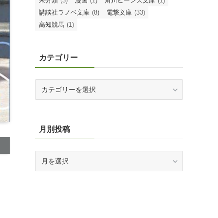
ふるさと納税・株主優待
(1)
ゆるクイズサークルの部室
(2)
アニメ
(4)
アリアンローズ
(1)
オーバーラップ文庫
(4)
オーバーラップ文庫f
(1)
ガガガ文庫
(9)
クイズ
(66)
クイズWrong
(2)
クイズ大会運営
(2)
サブスクリプション
(3)
スニーカー文庫
(14)
ダッシュエックス文庫
(5)
ドラゴンノベルス
(1)
ヒーロー文庫
(1)
ファミ通文庫
(2)
ファンタジア文庫
(19)
ブルーチーズ
(37)
ブレイブ文庫
(1)
ライトノベル
(221)
ラブラノ
(12)
今月のライトノベルまとめ
(12)
備忘録
(3)
未分類
(3)
漫画
(1)
角川ビーンズ文庫
(1)
講談社ラノベ文庫
(8)
電撃文庫
(33)
高知競馬
(1)
カテゴリー