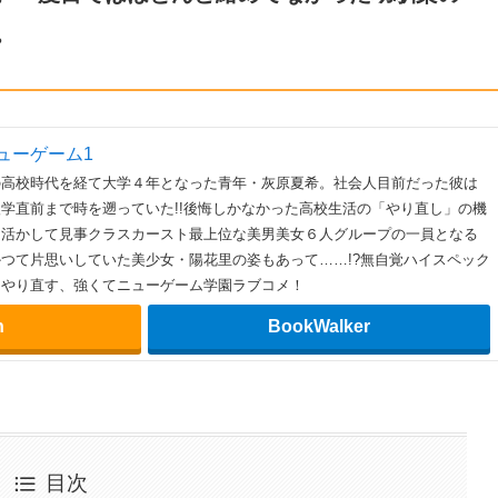
。
ューゲーム1
の高校時代を経て大学４年となった青年・灰原夏希。社会人目前だった彼は
学直前まで時を遡っていた!!後悔しかなかった高校生活の「やり直し」の機
を活かして見事クラスカースト最上位な美男美女６人グループの一員となる
つて片思いしていた美少女・陽花里の姿もあって……!?無自覚ハイスペック
にやり直す、強くてニューゲーム学園ラブコメ！
n
BookWalker
目次