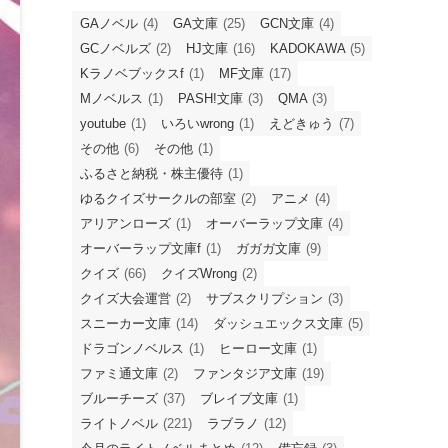
GAノベル
(4)
GA文庫
(25)
GCN文庫
(4)
GCノベルズ
(2)
HJ文庫
(16)
KADOKAWA
(5)
Kラノベブックスf
(1)
MF文庫
(17)
Mノベルス
(1)
PASH!文庫
(3)
QMA
(3)
youtube
(1)
いろいwrong
(1)
えどきゅう
(7)
その他
(6)
その他
(1)
ふるさと納税・株主優待
(1)
ゆるクイズサークルの部室
(2)
アニメ
(4)
アリアンローズ
(1)
オーバーラップ文庫
(4)
オーバーラップ文庫f
(1)
ガガガ文庫
(9)
クイズ
(66)
クイズWrong
(2)
クイズ大会運営
(2)
サブスクリプション
(3)
スニーカー文庫
(14)
ダッシュエックス文庫
(5)
ドラゴンノベルス
(1)
ヒーロー文庫
(1)
ファミ通文庫
(2)
ファンタジア文庫
(19)
ブルーチーズ
(37)
ブレイブ文庫
(1)
ライトノベル
(221)
ラブラノ
(12)