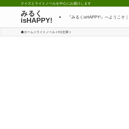
クイズとライトノベルを中心にお届けします
みるく
『みるくisHAPPY!』へようこ
isHAPPY!
ホーム
ライトノベル
HJ文庫