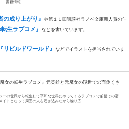
書籍情報
者の成り上がり』
や第１１回講談社ラノベ文庫新人賞の佳
の転生ラブコメ』
などを書いています。
『リビルドワールド』
などでイラストを担当されていま
と魔女の転生ラブコメ』元英雄と元魔女の現世での面倒くさ
ジーの世界から転生して平和な世界にやってくるラブコメで前世での宿
イトとなって周囲の人を巻き込みながら繰り広...