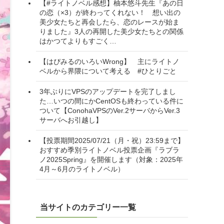
【#ライトノベル感想】柚本悠斗先生『あの日
の恋（×3）が終わってくれない！ 想い出の
美少女たちと再会したら、恋のレースが始ま
りました』3人の再開した美少女たちとの関係
はかつてよりもすごく…
【はぴみるのいろいWrong】 主にライトノ
ベルから界隈について考える #ひとりごと
3年ぶりにVPSのアップデートを完了しまし
た…いつの間にかCentOSも終わっている件に
ついて【ConohaVPSのVer.2サーバからVer.3
サーバへお引越し】
【投票期間2025/07/21（月・祝）23:59まで】
おすすめ季別ライトノベル投票企画『ラブラ
ノ2025Spring』を開催します（対象：2025年
4月～6月のライトノベル）
当サイトのカテゴリー一覧