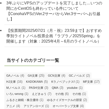
3年ぶりにVPSのアップデートを完了しました…いつの
間にかCentOSも終わっている件について
【ConohaVPSのVer.2サーバからVer.3サーバへお引越
し】
【投票期間2025/07/21（月・祝）23:59まで】おすすめ
季別ライトノベル投票企画『ラブラノ2025Spring』を
開催します（対象：2025年4月～6月のライトノベル）
当サイトのカテゴリー一覧
(4)
(25)
(4)
(2)
GAノベル
GA文庫
GCN文庫
GCノベルズ
(16)
(5)
(1)
(17)
HJ文庫
KADOKAWA
Kラノベブックスf
MF文庫
(1)
(3)
(3)
(1)
Mノベルス
PASH!文庫
QMA
youtube
(1)
(7)
(6)
(1)
いろいwrong
えどきゅう
その他
その他
(1)
(2)
ふるさと納税・株主優待
ゆるクイズサークルの部室
(4)
(1)
(4)
アニメ
アリアンローズ
オーバーラップ文庫