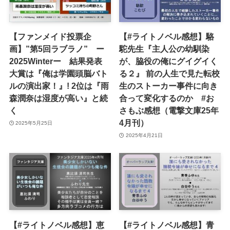
【ファンメイド投票企
【#ライトノベル感想】駱
画】”第5回ラブラノ” ー
駝先生『主人公の幼馴染
2025Winterー 結果発表
が、脇役の俺にグイグイく
大賞は『俺は学園頭脳バト
る２』 前の人生で見た転校
ルの演出家！』! 2位は『雨
生のストーカー事件に向き
森潤奈は湿度が高い』と続
合って変化するのか #お
く
さもぶ感想（電撃文庫25年
4月刊）
2025年5月25日
2025年4月21日
【#ライトノベル感想】恵
【#ライトノベル感想】青