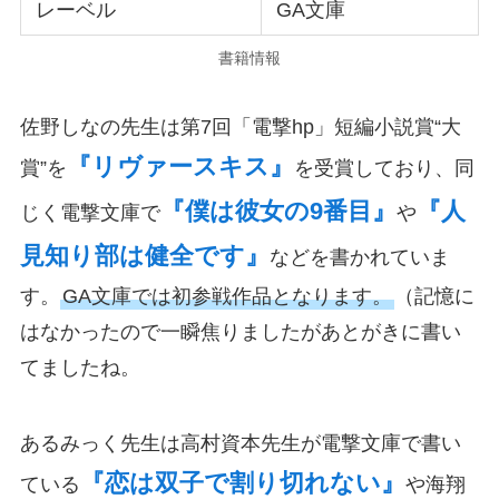
レーベル
GA文庫
書籍情報
佐野しなの先生は第7回「電撃hp」短編小説賞“大
『リヴァースキス』
賞”を
を受賞しており、同
『僕は彼女の9番目』
『人
じく電撃文庫で
や
見知り部は健全です』
などを書かれていま
す。
GA文庫では初参戦作品となります。
（記憶に
はなかったので一瞬焦りましたがあとがきに書い
てましたね。
あるみっく先生は高村資本先生が電撃文庫で書い
『恋は双子で割り切れない』
ている
や海翔