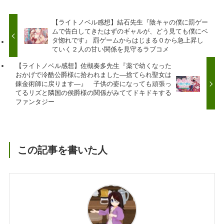
【ライトノベル感想】結石先生『陰キャの僕に罰ゲー
ムで告白してきたはずのギャルが、どう見ても僕にベ
タ惚れです』 罰ゲームからはじまる０から急上昇し
ていく２人の甘い関係を見守るラブコメ
【ライトノベル感想】佐槻奏多先生『薬で幼くなった
おかげで冷酷公爵様に拾われました―捨てられ聖女は
錬金術師に戻ります―』 子供の姿になっても頑張っ
てるリズと隣国の侯爵様の関係がみててドキドキする
ファンタジー
この記事を書いた人