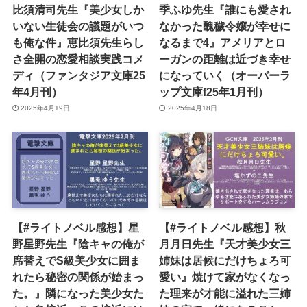
比須清司先生『美少女しか
季ふゆ先生『誰にも愛され
いない生徒会の議題がいつ
なかった醜穢令嬢が幸せに
も俺な件』恵比須先生らし
なるまで4』アメリアとロ
さ全開の恋愛相談実践コメ
ーガンの距離は近づき幸せ
ディ（ファンタジア文庫25
になっていく（オーバーラ
年4月刊）
ップ文庫f25年1月刊）
2025年4月19日
2025年4月18日
【#ライトノベル感想】星
【#ライトノベル感想】秋
野星野先生『陰キャの俺が
月月日先生『天才美少女三
席替えでS級美少女に囲ま
姉妹は居候にだけちょろ可
れたら秘密の関係が始まっ
愛い』焼けて家がなくなっ
た。』隣になった美少女た
た理来が才能に溢れた三姉