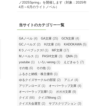
ノ2025Spring』を開催します（対象：2025年
4月～6月のライトノベル）
当サイトのカテゴリー一覧
GAノベル
(4)
GA文庫
(25)
GCN文庫
(4)
GCノベルズ
(2)
HJ文庫
(16)
KADOKAWA
(5)
Kラノベブックスf
(1)
MF文庫
(17)
Mノベルス
(1)
PASH!文庫
(3)
QMA
(3)
youtube
(1)
いろいwrong
(1)
えどきゅう
(7)
その他
(6)
その他
(1)
ふるさと納税・株主優待
(1)
ゆるクイズサークルの部室
(2)
アニメ
(4)
アリアンローズ
(1)
オーバーラップ文庫
(4)
オーバーラップ文庫f
(1)
ガガガ文庫
(9)
クイズ
(66)
クイズWrong
(2)
クイズ大会運営
(2)
サブスクリプション
(3)