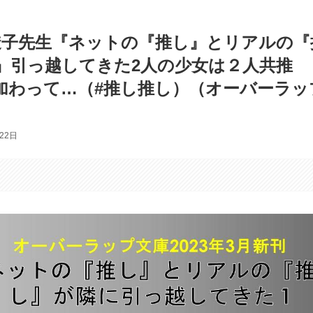
透子先生『ネットの『推し』とリアルの『
』引っ越してきた2人の少女は２人共推
加わって…（#推し推し）（オーバーラッ
22日