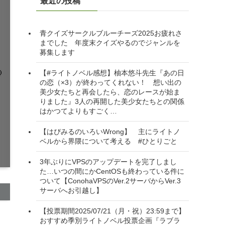
最近の投稿
青クイズサークルブルーチーズ2025お疲れさ
までした 年度末クイズやるのでジャンルを
募集します
【#ライトノベル感想】柚本悠斗先生『あの日
の恋（×3）が終わってくれない！ 想い出の
美少女たちと再会したら、恋のレースが始ま
りました』3人の再開した美少女たちとの関係
はかつてよりもすごく…
【はぴみるのいろいWrong】 主にライトノ
ベルから界隈について考える #ひとりごと
3年ぶりにVPSのアップデートを完了しまし
た…いつの間にかCentOSも終わっている件に
ついて【ConohaVPSのVer.2サーバからVer.3
サーバへお引越し】
【投票期間2025/07/21（月・祝）23:59まで】
おすすめ季別ライトノベル投票企画『ラブラ