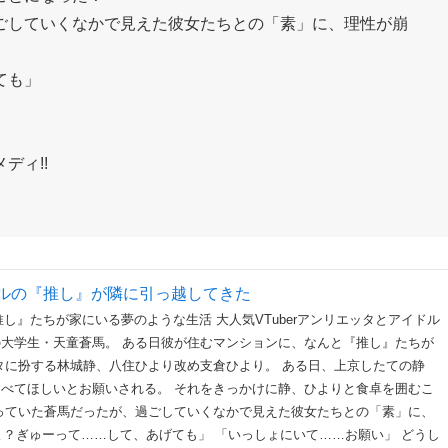
ことになった！
ごしていくなかで見えた彼女たちとの「素」に、理性が崩
ても」
ディ!!
ルの『推し』が隣に引っ越してきた
『推し』たちが家にいる夢のような生活 大人気VTuberアンリエッタとアイドル
大学生・天童蒼馬。 ある日彼が住むマンションに、なんと『推し』たちが
タに扮する林城静、八住ひより改め支倉ひより。 ある日、上京したての静
べてほしいとお願いされる。 それをきっかけに静、ひよりと食卓を囲むこ
っていた蒼馬だったが、過ごしていくなかで見えた彼女たちとの「素」に、
…よ？ぎゅーって……して、あげても」 「いっしょにいて……お願い」 どうし