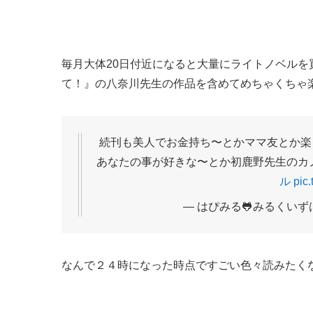
毎月大体20日付近になると大量にライトノベル
て！』の八奈川先生の作品を含めてめちゃくちゃ
続刊も美人でお金持ち〜とかママ友とか楽
あなたの事が好きな〜とか初鹿野先生のカ
ル
pic.
— はぴみる🐸みるくいずはっぴ
なんで２４時になった時点ですごい色々読みたく