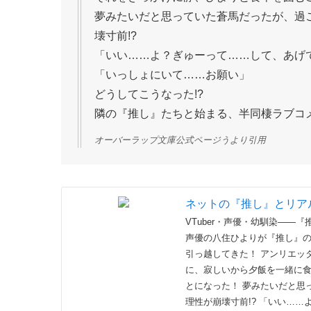
それをきっかけに静、ひよりと食卓を囲む
夢みたいだと思っていた蒼馬だったが、過
壊寸前!?
「いい……よ？ぎゅーって……して、あげ
「いっしょにいて……お願い」
どうしてこうなった!?
隣の『推し』たちと始まる、半同棲ラブコメ
オーバーラップ文庫公式ページうより引用
ネットの『推し』とリア
VTuber・声優・幼馴染――
声優の八住ひよりが『推し』の
引っ越してきた！ アンリエッ
に、寂しいから夕飯を一緒に食
とになった！ 夢みたいだと思
理性が崩壊寸前!? 「いい…