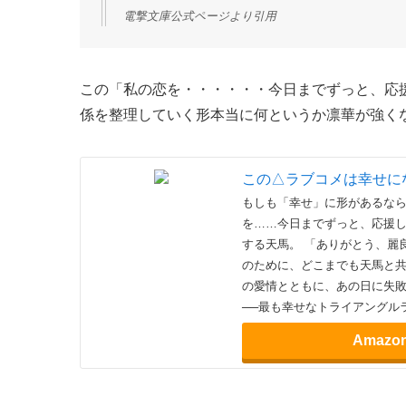
再びピアノに向き合うことを決めた凛華
「ありがとう、麗良。私の恋を……今日ま
最愛の親友である凛華のために、どこま
「私は……」
二人の想いを受けた凛華は、勇気と最大限
──。
もしも幸せに形があるなら、その形はきっ
へ！
電撃文庫公式ページより引用
この「私の恋を・・・・・・今日までずっと、応
係を整理していく形本当に何というか凛華が強く