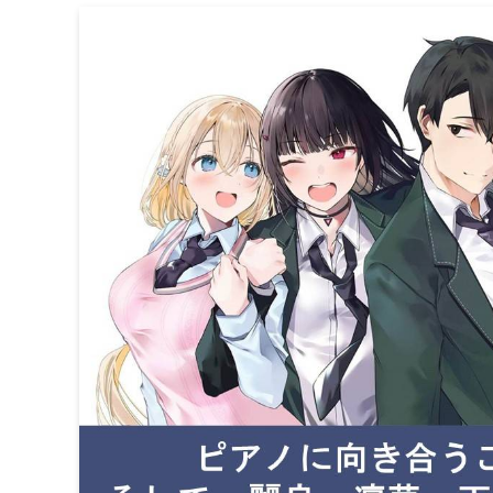
【#ライトノベル感想】榛
義務がある。４』（#さん
2023
7/22
の行きつく先は… お互い
か？（電撃文庫2023年７月
2023年7月10日
2023年7月22日
ライトノベル
電撃文庫
当ページのリンクには広告が含まれています。