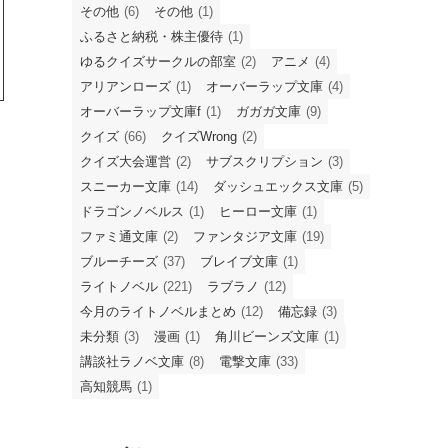
おすすめ季別ライトノベル投票企画『ラブラ
ノ2025Spring』を開催します（対象：2025年
4月～6月のライトノベル）
当サイトのカテゴリー一覧
GAノベル
(4)
GA文庫
(25)
GCN文庫
(4)
GCノベルズ
(2)
HJ文庫
(16)
KADOKAWA
(5)
Kラノベブックスf
(1)
MF文庫
(17)
Mノベルス
(1)
PASH!文庫
(3)
QMA
(3)
youtube
(1)
いろいwrong
(1)
えどきゅう
(7)
その他
(6)
その他
(1)
ふるさと納税・株主優待
(1)
ゆるクイズサークルの部室
(2)
アニメ
(4)
アリアンローズ
(1)
オーバーラップ文庫
(4)
オーバーラップ文庫f
(1)
ガガガ文庫
(9)
クイズ
(66)
クイズWrong
(2)