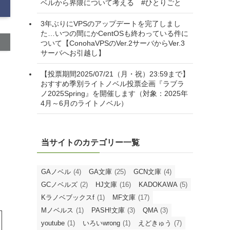
最近の投稿
青クイズサークルブルーチーズ2025お疲れさ
までした 年度末クイズやるのでジャンルを
募集します
【#ライトノベル感想】柚本悠斗先生『あの日
の恋（×3）が終わってくれない！ 想い出の
美少女たちと再会したら、恋のレースが始ま
りました』3人の再開した美少女たちとの関係
はかつてよりもすごく…
【はぴみるのいろいWrong】 主にライトノ
ベルから界隈について考える #ひとりごと
3年ぶりにVPSのアップデートを完了しまし
た…いつの間にかCentOSも終わっている件に
ついて【ConohaVPSのVer.2サーバからVer.3
サーバへお引越し】
【投票期間2025/07/21（月・祝）23:59まで】