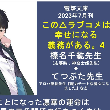
名千紘先生『この△ラブコメは幸せになる
かくラブコメ）麗良・凛華・天馬の三角関
に幸せに想い合う関係は幸せにつながる
刊）