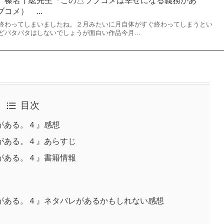
強いタイトルだらけで本当に勘弁してくれぇっとニヤニヤした顔
たんですが、本当にこいつらに幸せになってもらいたいなぁ、
と続いたラブコメでした
】榛名千紘先生『この△ラブコメは幸せになる義務があ
コメ） ...
終わってしまいましたね。２月みたいに月自体がすぐ終わってしまうとい
バタバタはしないでしょうが面白い作品今月...