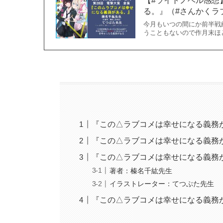
電撃文庫今月16冊刊行していて、新作も続刊も
で言っています。まさしく嬉しい悲鳴...
さんかくラブコメ
は１巻から本当に面白かっ
想いを形にしてもらいたいなぁという気分がずっ
あわせて読みたい
【#ライトノベル感想
る。』（#さんかくラブ
今月もいつの間にか前半戦
うこともないので作月末ほど