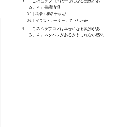
ー
月別投稿
月
別
投
稿
目次
『この△ラブコメは幸せになる義務があ
る。４』感想
『この△ラブコメは幸せになる義務があ
る。４』あらすじ
『この△ラブコメは幸せになる義務があ
る。４』書籍情報
著者：榛名千紘先生
イラストレーター：てつぶた先生
『この△ラブコメは幸せになる義務があ
る。４』ネタバレがあるかもしれない感想