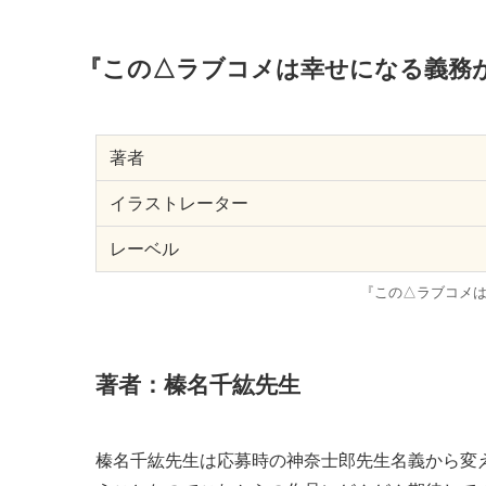
この△ラブコメは幸せに
もしも「幸せ」に形があるなら
を……今日までずっと、応援し
する天馬。 「ありがとう、麗
のために、どこまでも天馬と共
の愛情とともに、あの日に失敗
──最も幸せなトライアングル
Amazo
『この△ラブコメは幸せになる義務
著者