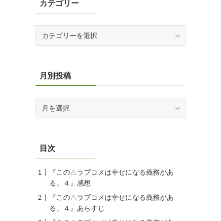
クイズ大会運営
(2)
サブスクリプション
(3)
スニーカー文庫
(14)
ダッシュエックス文庫
(5)
ドラゴンノベルス
(1)
ヒーロー文庫
(1)
ファミ通文庫
(2)
ファンタジア文庫
(19)
ブルーチーズ
(37)
ブレイブ文庫
(1)
ライトノベル
(221)
ラブラノ
(12)
今月のライトノベルまとめ
(12)
備忘録
(3)
未分類
(3)
漫画
(1)
角川ビーンズ文庫
(1)
講談社ラノベ文庫
(8)
電撃文庫
(33)
高知競馬
(1)
カテゴリー
カ
テ
ゴ
リ