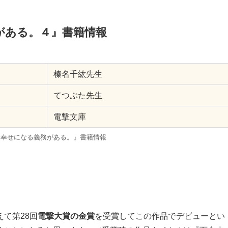
なる義務がある。４
──これがきっと、この三人の幸せの形。 「ありがとう、矢代。私の恋
てくれて」 再びピアノに向き合うことを決めた凛華のために、懸命に奔走
良。私の恋を……今日までずっと、応援してくれて」 最愛の親友である凛華
に尽力する麗良。 「私は……」 二人の想いを受けた凛華は、勇気と最大限
した『告白』を告げて──。 もしも幸せに形があるなら、その形はきっと
ラブコメは最高の結末へ！
n
BookWalker
がある。４』書籍情報
榛名千紘先生