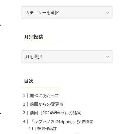
カ
テ
ゴ
み
リ
ー
月別投稿
月
別
投
稿
目次
開催にあたって
前回からの変更点
前回（2024Winter）の結果
『ラブラノ2024Spring』投票概要
投票作品数