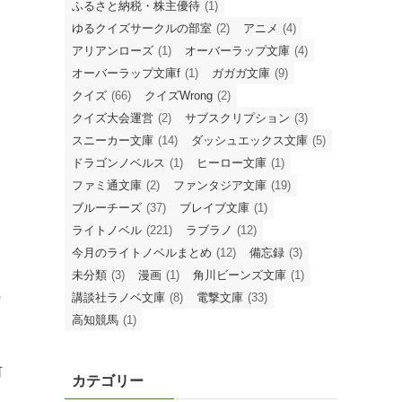
ふるさと納税・株主優待
(1)
ゆるクイズサークルの部室
(2)
アニメ
(4)
アリアンローズ
(1)
オーバーラップ文庫
(4)
オーバーラップ文庫f
(1)
ガガガ文庫
(9)
クイズ
(66)
クイズWrong
(2)
クイズ大会運営
(2)
サブスクリプション
(3)
スニーカー文庫
(14)
ダッシュエックス文庫
(5)
ドラゴンノベルス
(1)
ヒーロー文庫
(1)
ファミ通文庫
(2)
ファンタジア文庫
(19)
ブルーチーズ
(37)
ブレイブ文庫
(1)
ライトノベル
(221)
ラブラノ
(12)
今月のライトノベルまとめ
(12)
備忘録
(3)
未分類
(3)
漫画
(1)
角川ビーンズ文庫
(1)
の
講談社ラノベ文庫
(8)
電撃文庫
(33)
高知競馬
(1)
何
カテゴリー