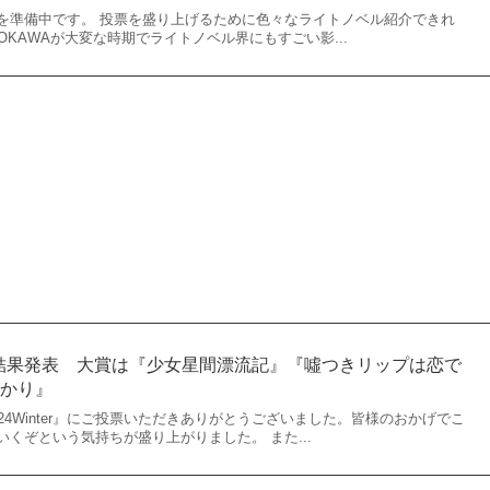
を準備中です。 投票を盛り上げるために色々なライトノベル紹介できれ
OKAWAが大変な時期でライトノベル界にもすごい影...
ter 結果発表 大賞は『少女星間漂流記』『噓つきリップは恋で
がかり』
24Winter』にご投票いただきありがとうございました。皆様のおかげでこ
くぞという気持ちが盛り上がりました。 また...