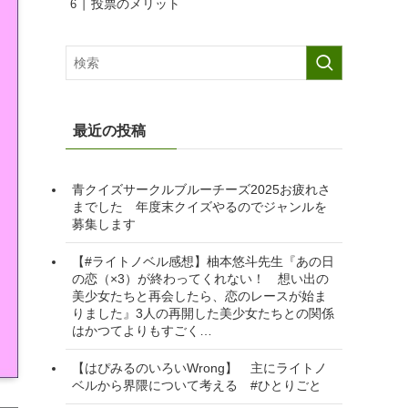
投票のメリット
最近の投稿
青クイズサークルブルーチーズ2025お疲れさ
までした 年度末クイズやるのでジャンルを
募集します
【#ライトノベル感想】柚本悠斗先生『あの日
の恋（×3）が終わってくれない！ 想い出の
美少女たちと再会したら、恋のレースが始ま
りました』3人の再開した美少女たちとの関係
はかつてよりもすごく…
【はぴみるのいろいWrong】 主にライトノ
ベルから界隈について考える #ひとりごと