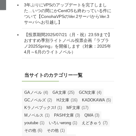
3年ぶりにVPSのアップデートを完了しまし
た…いつの間にかCentOSも終わっている件に
ついて【ConohaVPSのVer.2サーバからVer.3
サーバへお引越し】
【投票期間2025/07/21（月・祝）23:59まで】
おすすめ季別ライトノベル投票企画『ラブラ
き
ノ2025Spring』を開催します（対象：2025年
4月～6月のライトノベル）
当サイトのカテゴリー一覧
GAノベル
(4)
GA文庫
(25)
GCN文庫
(4)
GCノベルズ
(2)
HJ文庫
(16)
KADOKAWA
(5)
Kラノベブックスf
(1)
MF文庫
(17)
Mノベルス
(1)
PASH!文庫
(3)
QMA
(3)
youtube
(1)
いろいwrong
(1)
えどきゅう
(7)
その他
(6)
その他
(1)