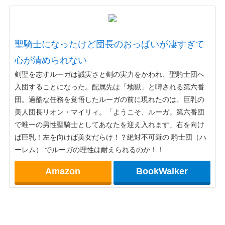
聖騎士になったけど団長のおっぱいが凄すぎて
心が清められない
剣聖を志すルーガは誠実さと剣の実力をかわれ、聖騎士団へ
入団することになった。配属先は「地獄」と噂される第六番
団。過酷な任務を覚悟したルーガの前に現れたのは、巨乳の
美人団長リオン・マイリィ。「ようこそ、ルーガ。第六番団
で唯一の男性聖騎士としてあなたを迎え入れます」右を向け
ば巨乳！左を向けば美女だらけ！？絶対不可避の 騎士団（ハ
ーレム） でルーガの理性は耐えられるのか！！
Amazon
BookWalker