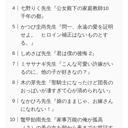
七野りく先生『公女殿下の家庭教師10
千年の都』
かつび圭尚先生『問一、永遠の愛を証明
せよ。 ヒロイン補正はないものとす
る。』
しめさば先生『君は僕の後悔 2』
ミササナギ先生『こんな可愛い許嫁がい
るのに、他の子が好きなの？』
木の芽先生『聖騎士になったけど団長の
おっぱいが凄すぎて心が清められない』
なかひろ先生『娘のままじゃ、お嫁さん
になれない！』
鼈甲飴雨先生『家事万能の俺が孤高
（？）の美少女を朝から夜までお世話す