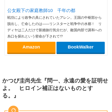
公女殿下の家庭教師10 千年の都
戦功により政争の具にされていたアレン。王国の中枢部から
脱出し、亡命したのは――リンスターと戦争中の水都！ リ
ディヤは二人だけで新婚旅行気分だが、敵国内部で講和への
糸口を探れという密命が下されて!?
Amazon
BookWalker
かつび圭尚
先生『問一、永遠の愛を証明せ
よ。 ヒロイン補正はないものとす
る。』