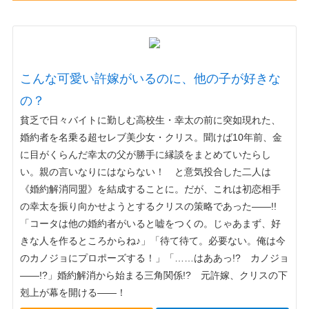
こんな可愛い許嫁がいるのに、他の子が好きな
の？
貧乏で日々バイトに勤しむ高校生・幸太の前に突如現れた、
婚約者を名乗る超セレブ美少女・クリス。聞けば10年前、金
に目がくらんだ幸太の父が勝手に縁談をまとめていたらし
い。親の言いなりにはならない！ と意気投合した二人は
《婚約解消同盟》を結成することに。だが、これは初恋相手
の幸太を振り向かせようとするクリスの策略であった――!!
「コータは他の婚約者がいると嘘をつくの。じゃあまず、好
きな人を作るところからね♪」「待て待て。必要ない。俺は今
のカノジョにプロポーズする！」「……はああっ!? カノジョ
――!?」婚約解消から始まる三角関係!? 元許嫁、クリスの下
剋上が幕を開ける――！