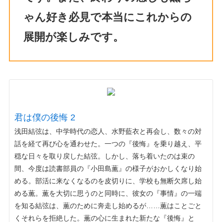
ゃん好き必見で本当にこれからの
展開が楽しみです。
君は僕の後悔 2
浅田結弦は、中学時代の恋人、水野藍衣と再会し、数々の対
話を経て再び心を通わせた。一つの『後悔』を乗り越え、平
穏な日々を取り戻した結弦。しかし、落ち着いたのは束の
間、今度は読書部員の『小田島薫』の様子がおかしくなり始
める。部活に来なくなるのを皮切りに、学校も無断欠席し始
める薫。薫を大切に思うのと同時に、彼女の『事情』の一端
を知る結弦は、薫のために奔走し始めるが……薫はことごと
くそれらを拒絶した。薫の心に生まれた新たな『後悔』と