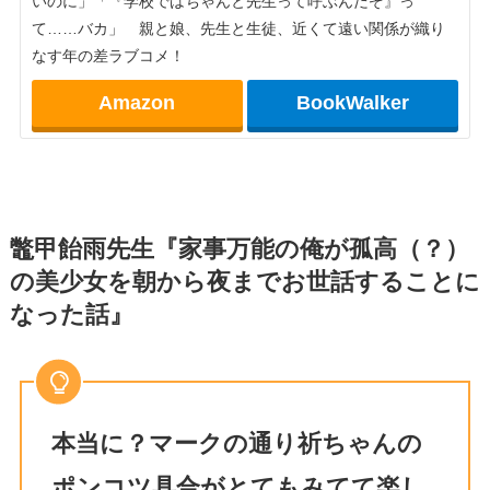
いのに」「『学校ではちゃんと先生って呼ぶんだぞ』っ
て……バカ」 親と娘、先生と生徒、近くて遠い関係が織り
なす年の差ラブコメ！
Amazon
BookWalker
鼈甲飴雨先生『家事万能の俺が孤高（？）
の美少女を朝から夜までお世話することに
なった話』
本当に？マークの通り祈ちゃんの
ポンコツ具合がとてもみてて楽し