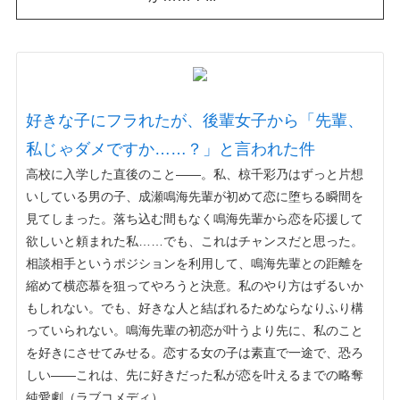
好きな子にフラれたが、後輩女子から「先輩、
私じゃダメですか……？」と言われた件
高校に入学した直後のこと――。私、椋千彩乃はずっと片想
いしている男の子、成瀬鳴海先輩が初めて恋に堕ちる瞬間を
見てしまった。落ち込む間もなく鳴海先輩から恋を応援して
欲しいと頼まれた私……でも、これはチャンスだと思った。
相談相手というポジションを利用して、鳴海先輩との距離を
縮めて横恋慕を狙ってやろうと決意。私のやり方はずるいか
もしれない。でも、好きな人と結ばれるためならなりふり構
っていられない。鳴海先輩の初恋が叶うより先に、私のこと
を好きにさせてみせる。恋する女の子は素直で一途で、恐ろ
しい――これは、先に好きだった私が恋を叶えるまでの略奪
純愛劇（ラブコメディ）。