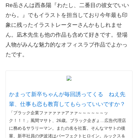
Re岳さんは西条陽『わたし、二番目の彼女でいい
から。』でもイラストを担当しており今年最も印
象に残ったイラストレーターさんかもしれませ
ん。凪木先生も他の作品も含めて好きです。登場
人物がみんな魅力的なオフィスラブ作品でよかっ
たです。
かまって新卒ちゃんが毎回誘ってくる ねえ先
輩、仕事も恋も教育してもらっていいですか？
「ブラック企業ファァァァァアァァ～～～～～～ッ
ク！！！」風間マサト、26歳。ブラック企ぎょ…広告代理店
に務めるサラリーマン。またの名を社畜。そんなマサトの後
輩、新卒社員の伊波渚はパーフェクトヒロイン。ルックス＆