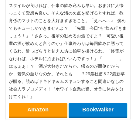
スタイルが良ければ、仕事の飲み込みも早い。おまけに人懐
っこくて愛想も良い。そんな渚の欠点を挙げるとすれば、教
育係のマサトのことを大好きすぎること。「えへへ～♪ 褒め
てもチューしかできませんよ？」「先輩、今日“も”飲み行きま
しょう！」「ささっ。後輩の勧めるお酒ですよ？ 可愛い後
輩の酒が飲めんと言うのか」仕事終わりは毎回飲みに誘って
くるわ、酔っぱらうと甘えん坊に拍車を掛けるわ。「終電が
なければ、ホテルに泊まればいいんですっ！」「…………。
はぁぁぁ！？」酒が大好きだからか、帰るのが面倒だから
か、若気の至りなのか。それとも……？26歳社畜＆22歳新卒
が贈る、読めばドキドキ＆ムズキュンすること間違いなしの
社会人ラブコメディ！『ホワイト企業の皆、オラに休みを分
けてくれ！』
Amazon
BookWalker