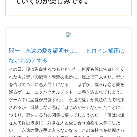
ていくのか楽しみです。
問一、永遠の愛を証明せよ。 ヒロイン補正は
ないものとする。
その日、僕は告白するつもりだった。何度も僕に告白してく
れた両片想いの後輩・朱鷺羽凪沙に。屋上で二人きり、想い
を告げてついに恋人同士になる――はずが、僕らは恋と愛を
巡るゲーム「コクハクカルテット」に巻き込まれてしまう。
ゲーム中に恋愛が成就すれば「永遠の愛」が魔法の力で約束
されるが、成就しない恋は「はじめから」なかったことに。
つまり、恋をする前の関係に戻ってしまうのだ。「僕は永遠
なんて保証抜きに、好きな人と愛し合う過程を大事にした
い」「永遠の愛が手に入らないなら、この気持ちを綺麗さっ